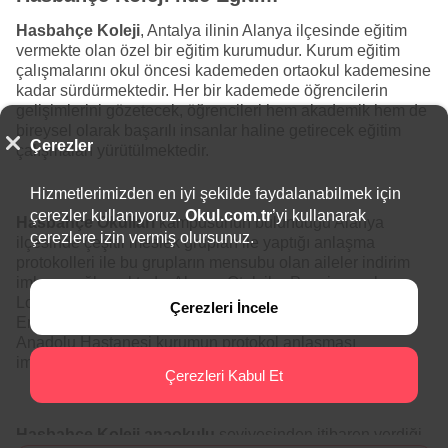
Hasbahçe Koleji
, Antalya ilinin Alanya ilçesinde eğitim
vermekte olan özel bir eğitim kurumudur. Kurum eğitim
çalışmalarını okul öncesi kademeden ortaokul kademesine
kadar sürdürmektedir. Her bir kademede öğrencilerin
gelişimlerini gözetecek, öğrencileri hem akademik hem de
bireysel olarak başarılı insanlar haline getirecek eğitim
Çerezler
çalışmaları yürütülmektedir.
Hizmetlerimizden en iyi şekilde faydalanabilmek için
çerezler kullanıyoruz.
Okul.com.tr
’yi kullanarak
Hasbahçe Okulları
kampüsünün bulunduğu Alanya
çerezlere izin vermiş olursunuz.
ilçesinde çeşitli meslek grupları ile yaptığı anlaşma
protokolleri ile bu grupların mensubu olan aileler indirim
imkanı sağlamaktadır. Alanya Otelciler Pansiyoncular
Lokantacılar Odası, Alanya Şoförler Odası, Alanya İlçe
Çerezleri İncele
Emniyet Müdürlüğü, Alanya Pazarcılar Odası, Alanya
Anadolu Hastanesi kurumun protokol anlaşması
imzaladığı oluşumlardan bazılarıdır.
Çerezleri Kabul Et
Hasbahçe Koleji anaokulu
seviyesinden itibaren verdiği