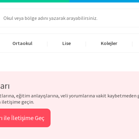
Ortaokul
Lise
Kolejler
|
|
|
arı
atlarına, eğitim anlayışlarına, veli yorumlarına vakit kaybetmeden g
iletişime geçin.
ı ile İletişime Geç