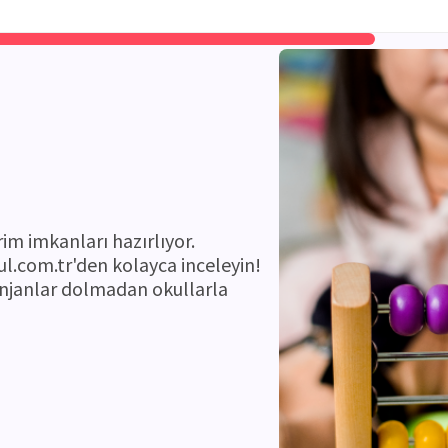
rim imkanları hazırlıyor.
l.com.tr'den kolayca inceleyin!
enjanlar dolmadan okullarla