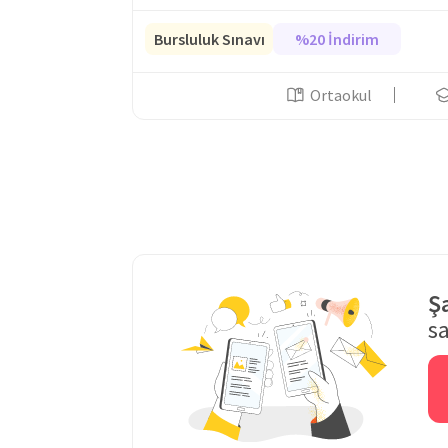
Bursluluk Sınavı
%20 İndirim
Ortaokul
Ş
sa