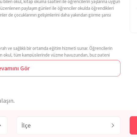
 bilen okul, kitap okuma saatleri ile öğrencilerin yaşlarına uygun
 düzenlenen paylaşım günleri ile öğrenciler okulda öğrendikleri
veynler de çocuklarının gelişimlerini daha yakından görme şansı
ferah ve sağlıklı bir ortamda eğitim hizmeti sunar. Öğrencilerin
şünen okul, tüm kampüslerinde yüzme havuzundan, buz pateni
çok alan tasarlamıştır. Yabancı dil eğitimi erken yaşlarda
evamını Gör
fırsat sağlıyor.
Şafak Okulları
da anasınıfından başlayarak
e kitaplar ile öğretmekte ve öğrencilerinin İngilizceyi hayatlarının
ak Okulları
, diğer derslerde başarılı olmanın anadiline hakim
ini güzel ve etkili konuşan, kelime haznesi geniş, ve
anadil eğitimine son derece önem verilir.
laşın.
rinde ortaokul seviyesinde hizmet vermektedir. Okul, sosyal
tiştirirken diğer taraftan da öğrencilerini merkezi sınavlara
leştirme şansı yaratıyor.
Şafak Okulları
gerçekleştirdiği ve