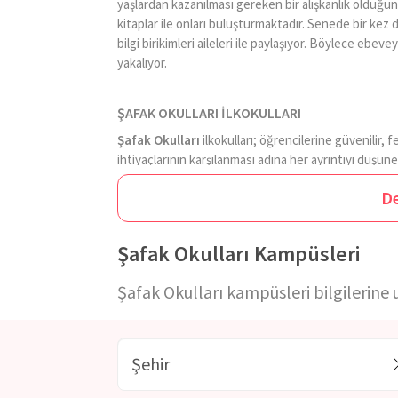
yaşlardan kazanılması gereken bir alışkanlık olduğunu
kitaplar ile onları buluşturmaktadır. Senede bir kez
bilgi birikimleri aileleri ile paylaşıyor. Böylece ebe
yakalıyor.
ŞAFAK OKULLARI İLKOKULLARI
Şafak Okulları
ilkokulları; öğrencilerine güvenilir, 
ihtiyaçlarının karşılanması adına her ayrıntıyı dü
pistine, basketbol sahalarından, geniş bahçelere bir 
D
başlanması öğrencinin o dili daha kolay öğrenmesine 
öğrencilerine İngilizce eğitimini, oyunlar, şarkılar v
bir parçasına haline getirmelerini sağlamaktadır.
Şaf
Şafak Okulları Kampüsleri
olmaktan geçtiğini düşünmektedir. Bu sebeple anadil
okuduğunu anlayabilen öğrenciler yetiştirmek adına 
Şafak Okulları kampüsleri bilgilerine u
ŞAFAK OKULLARI ORTAOKULLARI
Şafak Okulları
, Küçükköy ve Bahçelievler kampüsle
hayatın bir parçası olduğu bilincinde olan bireyler ye
hazırlayarak onlara hayallerini ve hedeflerini gerçek