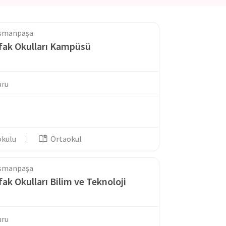
osmanpaşa
fak Okulları Kampüsü
uru
okulu
Ortaokul
osmanpaşa
ak Okulları Bilim ve Teknoloji
uru