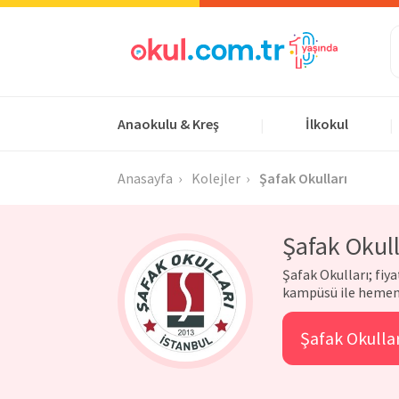
Anaokulu & Kreş
İlkokul
|
|
Anasayfa
Kolejler
Şafak Okulları
Şafak Okull
Şafak Okulları; fiy
kampüsü ile hemen 
Şafak Okullar