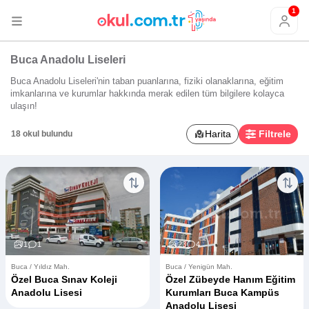
1
Buca Anadolu Liseleri
Buca Anadolu Liseleri'nin taban puanlarına, fiziki olanaklarına, eğitim
imkanlarına ve kurumlar hakkında merak edilen tüm bilgilere kolayca
ulaşın!
Harita
Filtrele
18 okul bulundu
1
1
23
4
Buca / Yıldız Mah.
Buca / Yenigün Mah.
Özel Buca Sınav Koleji
Özel Zübeyde Hanım Eğitim
Anadolu Lisesi
Kurumları Buca Kampüs
Anadolu Lisesi