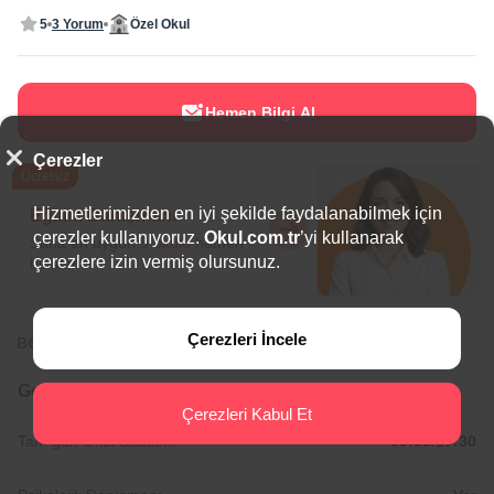
5
3 Yorum
Özel Okul
Hemen Bilgi Al
Çerezler
Ücretsiz
Hizmetlerimizden en iyi şekilde faydalanabilmek için
Eğitim Danışmanı
çerezler kullanıyoruz.
Okul.com.tr
’yi kullanarak
Sana en uygun
5 okulu
hemen
çerezlere izin vermiş olursunuz.
bulalım.
Çerezleri İncele
BÖLGEDE ÖNE ÇIKAN OKULLAR
Genel Bilgiler
Çerezleri Kabul Et
Tam gün Okul Saatleri:
09:00/17:30