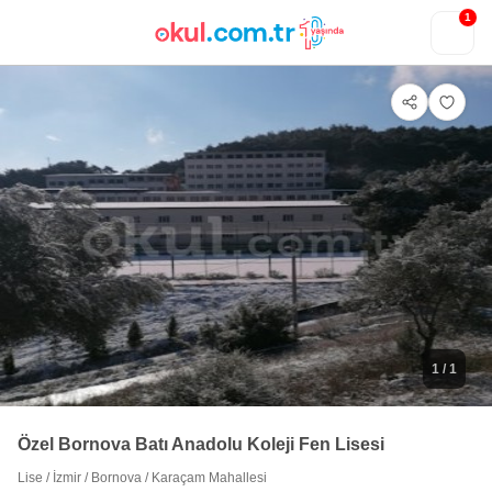
1
1
/ 1
Özel Bornova Batı Anadolu Koleji Fen Lisesi
Lise
/
İzmir
/
Bornova
/
Karaçam Mahallesi