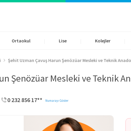
Ortaokul
Lise
Kolejler
|
|
|
i
Şehit Uzman Çavuş Harun Şenözüar Mesleki ve Teknik Anadol
n Şenözüar Mesleki ve Teknik An
0 232 856 17**
Numarayı Göster