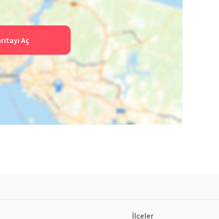
ritayı Aç
İlçeler