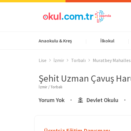
Anaokulu & Kreş
İlkokul
|
|
Lise
İzmir
Torbalı
Muratbey Mahalles
Şehit Uzman Çavuş Haru
İzmir / Torbalı
Yorum Yok
Devlet Okulu
Ücretsiz Eğitim Danışmanı