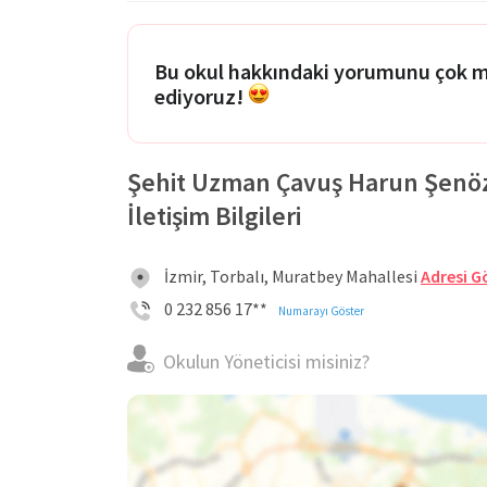
Bu okul hakkındaki yorumunu çok 
ediyoruz!
Şehit Uzman Çavuş Harun Şenözü
İletişim Bilgileri
İzmir, Torbalı, Muratbey Mahallesi
Adresi G
0 232 856 17**
Numarayı Göster
Okulun Yöneticisi misiniz?