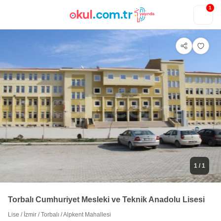
1
1
/ 1
Torbalı Cumhuriyet Mesleki ve Teknik Anadolu Lisesi
Lise
/
İzmir
/
Torbalı
/
Alpkent Mahallesi