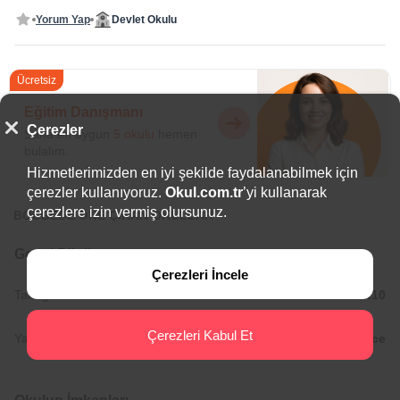
Yorum Yap
Devlet Okulu
Ücretsiz
Eğitim Danışmanı
Çerezler
Sana en uygun
5 okulu
hemen
bulalım.
Hizmetlerimizden en iyi şekilde faydalanabilmek için
çerezler kullanıyoruz.
Okul.com.tr
’yi kullanarak
çerezlere izin vermiş olursunuz.
BÖLGEDE ÖNE ÇIKAN OKULLAR
Genel Bilgiler
Çerezleri İncele
Tam gün Okul Saatleri:
07:30/18:10
Çerezleri Kabul Et
Yabancı Diller:
İngilizce