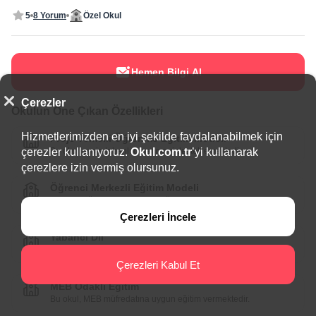
5
8 Yorum
Özel Okul
Hemen Bilgi Al
Çerezler
Okulun Öne Çıkan Özellikleri
Hizmetlerimizden en iyi şekilde faydalanabilmek için
Proje Temelli Öğrenme Eğitim Modeli
Bu okul, proje tabanlı öğrenmeyi desteklemektedir.
çerezler kullanıyoruz.
Okul.com.tr
’yi kullanarak
çerezlere izin vermiş olursunuz.
Öğrenci Merkezli Eğitim Modeli
Bu okul, öğrenci merkezli bir eğitim modeli sunmaktadır.
Çerezleri İncele
Yabancı Dil
Bu okul, yabancı dil ağırlıklı bir eğitim sunmaktadır.
Çerezleri Kabul Et
MEB Odaklı Eğitim
Bu okul, MEB müfredatına uygun eğitim vermektedir.