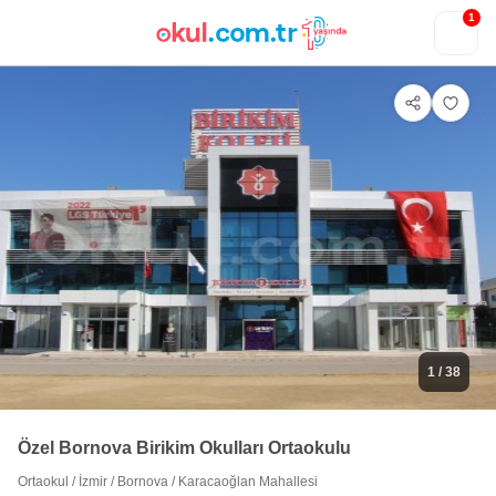
1
1
/ 38
Özel Bornova Birikim Okulları Ortaokulu
Ortaokul
/
İzmir
/
Bornova
/
Karacaoğlan Mahallesi