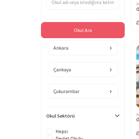
A
Ö
Bölge
Okul Ara
Ankara
Çankaya
Çukurambar
A
Okul Sektörü
Ö
Hepsi
Devlet Okulu