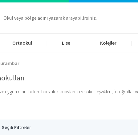
Ortaokul
Lise
Kolejler
|
|
|
kurambar
okulları
un olanı bulun; bursluluk sınavları, özel okul teşvikleri, fotoğraflar ve fiy
Seçili Filtreler