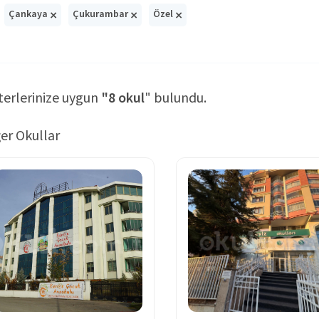
×
×
×
Çankaya
Çukurambar
Özel
terlerinize uygun
"8 okul
" bulundu.
er Okullar