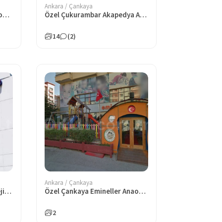
Ankara / Çankaya
Özel Çukurambar Ceviz Anaokulu
Özel Çukurambar Akapedya Anaokulu
14
(2)
Ankara / Çankaya
Özel Çukurambar Sınav Koleji Anaokulu
Özel Çankaya Emineller Anaokulu
2