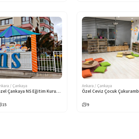
nkara / Çankaya
Ankara / Çankaya
Özel Çankaya NS Eğitim Kurumları Anaokulu
15
9