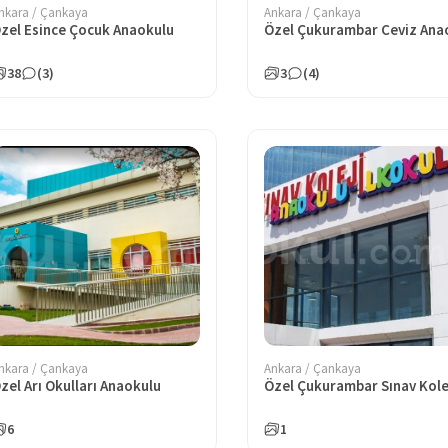
nkara / Çankaya
Ankara / Çankaya
zel Esince Çocuk Anaokulu
38
(3)
3
(4)
nkara / Çankaya
Ankara / Çankaya
zel Arı Okulları Anaokulu
6
1