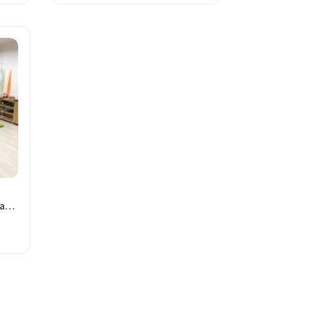
Özel Ceviz Çocuk Çukurambar Gündüz Bakımevi