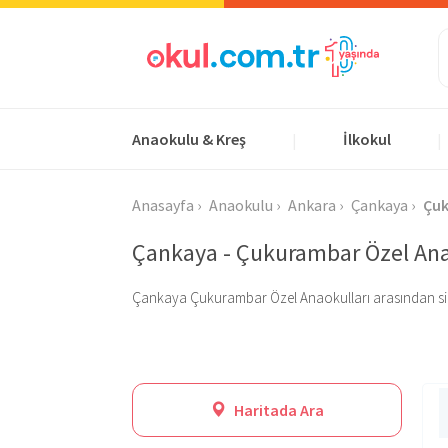
Anaokulu & Kreş
İlkokul
|
|
Anasayfa
Anaokulu
Ankara
Çankaya
Çu
Çankaya - Çukurambar Özel Ana
Çankaya Çukurambar Özel Anaokulları arasından size uyg
Haritada Ara