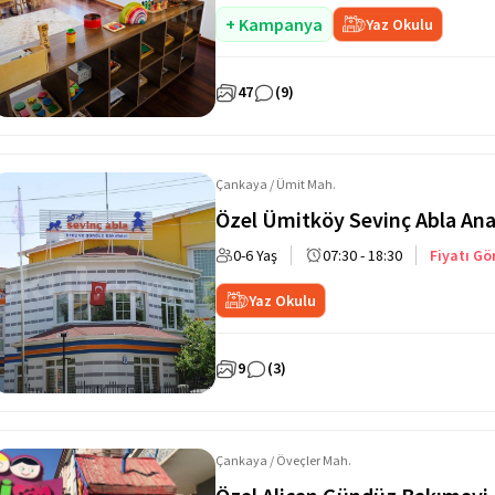
+ Kampanya
Yaz Okulu
47
(9)
Çankaya / Ümit Mah.
Özel Ümitköy Sevinç Abla An
0-6 Yaş
07:30 - 18:30
Fiyatı Gö
Yaz Okulu
9
(3)
Çankaya / Öveçler Mah.