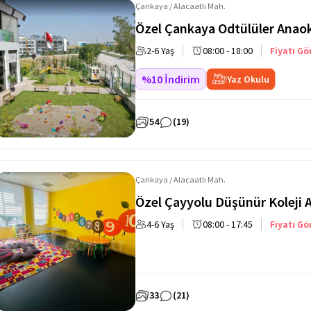
Çankaya / Alacaatlı Mah.
Özel Çankaya Odtülüler Anao
2-6 Yaş
08:00 - 18:00
Fiyatı Gö
%10 İndirim
Yaz Okulu
54
(19)
Çankaya / Alacaatlı Mah.
Özel Çayyolu Düşünür Koleji 
4-6 Yaş
08:00 - 17:45
Fiyatı Gö
33
(21)