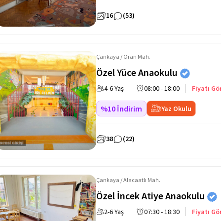
16
(53)
Çankaya / Oran Mah.
Özel Yüce Anaokulu
4-6 Yaş
08:00 - 18:00
Fiyatı Gö
%10 İndirim
Yaz Okulu
38
(22)
Çankaya / Alacaatlı Mah.
Özel İncek Atiye Anaokulu
2-6 Yaş
07:30 - 18:30
Fiyatı Gö