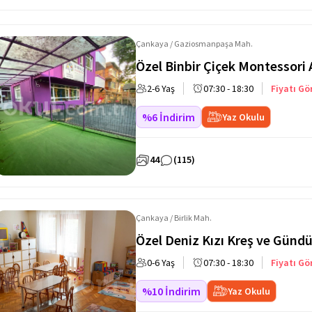
Çankaya / Gaziosmanpaşa Mah.
Özel Binbir Çiçek Montessori
2-6 Yaş
07:30 - 18:30
Fiyatı Gö
%6 İndirim
Yaz Okulu
44
(115)
Çankaya / Birlik Mah.
Özel Deniz Kızı Kreş ve Günd
0-6 Yaş
07:30 - 18:30
Fiyatı Gö
%10 İndirim
Yaz Okulu