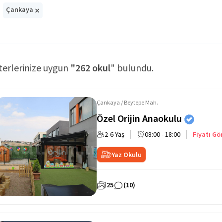
×
Çankaya
terlerinize uygun
"262 okul
" bulundu.
Çankaya / Beytepe Mah.
Özel Orijin Anaokulu
2-6 Yaş
08:00 - 18:00
Fiyatı Gö
Yaz Okulu
25
(10)