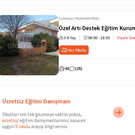
Çankaya / Mutlukent Mah.
Özel Artı Destek Eğitim Kuru
3-6 Yaş
08:00 - 18:30
Fiyatı Gö
Yaz Okulu
43
(25)
Ücretsiz Eğitim Danışmanı
Okulları tek tek gezmeye vaktin yoksa,
ücretsiz
eğitim danışmanlarımız sana en
uygun
5 okulu
arayıp bilgi versin.