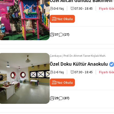
Özel Alican Gündüz Bakımevi
0-6 Yaş
07:30 - 18:45
Fiyatı Gö
Yaz Okulu
37
(27)
Çankaya / Prof. Dr. Ahmet Taner Kışlalı Mah.
Özel Doku Kültür Anaokulu
2-6 Yaş
07:30 - 18:45
Fiyatı Gö
Yaz Okulu
29
(87)