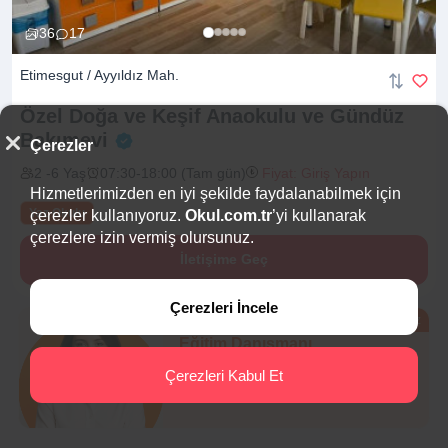
36
17
Etimesgut / Ayyıldız Mah.
Özel Doğa ve Keşif Anaokulu ve Gündüz
Bakımevi
Çerezler
2 -6 Yaş
07:30-18:00 (Tam gün)
Fiyat: Giriş Yapın
Hizmetlerimizden en iyi şekilde faydalanabilmek için
Yaz Okulu
çerezler kullanıyoruz.
Okul.com.tr
’yi kullanarak
çerezlere izin vermiş olursunuz.
İletişime Geç
Çerezleri İncele
Ücretsiz
Eğitim Danışmanı
Sana en uygun
5 okulu
Çerezleri Kabul Et
hemen bulalım.