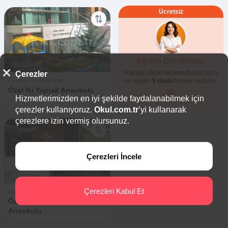
Ücretsiz
Eğitim Danışmanı
22
42
Aradığın okulu bulamadıysan sana
Çerezler
en uygun
5 okulu
hemen bulalım.
Keçiören / Atapark Mah.
Özel İki Yaprak Anaokulu
Hizmetlerimizden en iyi şekilde faydalanabilmek için
çerezler kullanıyoruz.
Okul.com.tr
’yi kullanarak
çerezlere izin vermiş olursunuz.
Çerezleri İncele
3
0
Çerezleri Kabul Et
Keçiören / Atapark Mah.
Özel Ovacık Hayat Koleji
Anaokulu