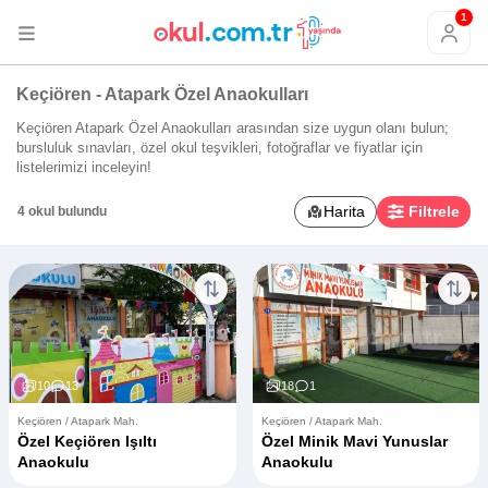
1
Keçiören - Atapark Özel Anaokulları
Keçiören Atapark Özel Anaokulları arasından size uygun olanı bulun;
bursluluk sınavları, özel okul teşvikleri, fotoğraflar ve fiyatlar için
listelerimizi inceleyin!
Harita
Filtrele
4 okul bulundu
10
13
18
1
Keçiören / Atapark Mah.
Keçiören / Atapark Mah.
Özel Keçiören Işıltı
Özel Minik Mavi Yunuslar
Anaokulu
Anaokulu