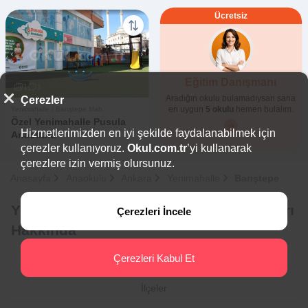
Ücretsiz
Eğitim Danışmanı
1
1
Aradığın okulu bulamadıysan sana
Çerezler
en uygun
5 okulu
hemen bulalım.
Yenimahalle / Barıştepe Mah.
Özel Yenimahalle Pusula
Hizmetlerimizden en iyi şekilde faydalanabilmek için
Anaokulu
çerezler kullanıyoruz.
Okul.com.tr
’yi kullanarak
çerezlere izin vermiş olursunuz.
Anasayfa
Anaokulu
Ankara
Yenimahalle
Barıştepe
Yenimahalle - Barıştepe Özel Anaokulları
Çerezleri İncele
Hakkında
Çerezleri Kabul Et
İlçeler