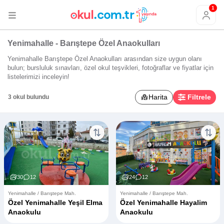
1
Yenimahalle - Barıştepe Özel Anaokulları
Yenimahalle Barıştepe Özel Anaokulları arasından size uygun olanı
bulun; bursluluk sınavları, özel okul teşvikleri, fotoğraflar ve fiyatlar için
listelerimizi inceleyin!
Harita
Filtrele
3 okul bulundu
30
12
24
12
Yenimahalle / Barıştepe Mah.
Yenimahalle / Barıştepe Mah.
Özel Yenimahalle Yeşil Elma
Özel Yenimahalle Hayalim
Anaokulu
Anaokulu