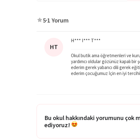
ve sanatsal faaliyetler sunmaktadır. Drama, j
gelişimlerini desteklerken aynı zamanda sosya
5
1 Yorum
aktiviteler, çocukların kendilerini ifade etme
öğrenme süreçlerine olumlu katkılarda bulunmak
H*** I*** T***
Yemekler, okul bünyesinde organik malzemeler
HT
beslenmelerini ve dengeli bir diyet almalarını s
Okul butik ama öğretmenleri ve ku
ve sağlıklı bireyler olarak yetişmesine kat
yardımcı oldular gözünüz kapalı bir
ederim gerek yabancı dili gerek eğiti
ailelerin güvenle çocuklarını bırakabilecekleri 
ederim çocuğumuz İçin en iyi tercihi
Bu okul hakkındaki yorumunu çok 
ediyoruz!