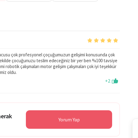
imnastik ve yoga gibi etkinlikler, çocukların bedensel
l becerilerini geliştirmelerine yardımcı olmaktadır. Bu
lerini ve duygusal zekalarını artırmalarını sağlayarak,
tadır.
le hazırlanmakta olup, bu durum, çocukların sağlıklı
ağlamaktadır. Özel Efil Gündüz Bakımevi, çocukların mutlu
rucusu çok profesyonel çoçuğumuzun gelişimi konusunda çok
kıda bulunmayı amaçlayan bir öğrenme ortamı sunarak,
 şekilde çocuğunuzu teslim edeceğiniz bir yer ben %100 tavsiye
mi robotik çalışmaları motor gelişim çalışmaları çok iyi teşekkür
bir eğitim kurumu olmayı hedeflemektedir.
miz oldu.
+2
merak
Yorum Yap