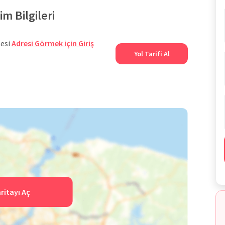
m Bilgileri
lesi
Adresi Görmek için Giriş
Yol Tarifi Al
ritayı Aç