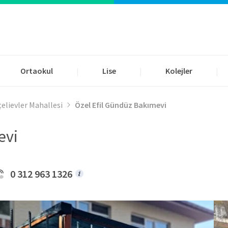
Ortaokul
Lise
Kolejler
|
|
|
çelievler Mahallesi
Özel Efil Gündüz Bakımevi
evi
0 312 963 1326