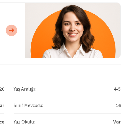
20
Yaş Aralığı:
4-5
ar
Sınıf Mevcudu:
16
zce
Yaz Okulu:
Var