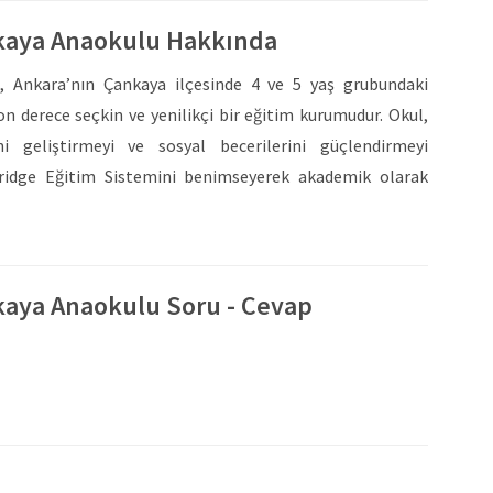
nkaya Anaokulu Hakkında
, Ankara’nın Çankaya ilçesinde 4 ve 5 yaş grubundaki
son derece seçkin ve yenilikçi bir eğitim kurumudur. Okul,
ni geliştirmeyi ve sosyal becerilerini güçlendirmeyi
ridge Eğitim Sistemini benimseyerek akademik olarak
ktadır. Aynı zamanda, öğrencilerin erken yaşta ingilizce
elişimleri için her gün düzenli olarak İngilizce dersleri
rtam sunularak onların derslerinde eğlenirken öğrenmeleri
kaya Anaokulu Soru - Cevap
geniş oyun alanları ve uyku odası sayesinde vakitlerini
man dinlenme sürelerini değerlendirmektedir. Yemekhane
ağlıklı bir beslenme prensiplerine sahip olan kurumda,
azırlanmaktadır. Ayrıca, sağlıklı ve düzenli beslenme
ğlıklı bir beslenme alışkanlığı kazanmaları için teşvikte