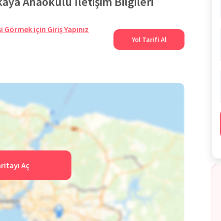
aya Anaokulu İletişim Bilgileri
i Görmek için Giriş Yapınız
Yol Tarifi Al
ritayı Aç