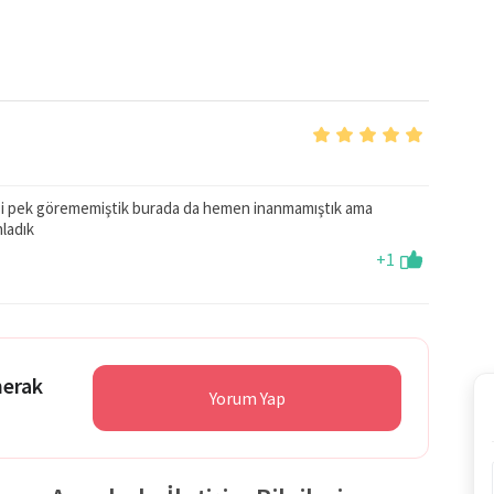
izi pek görememiştik burada da hemen inanmamıştık ama
nladık
+1
merak
Yorum Yap