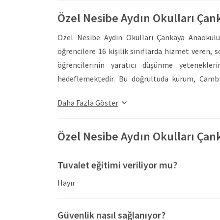
Özel Nesibe Aydın Okulları Ça
Özel Nesibe Aydın Okulları Çankaya Anaokulu
öğrencilere 16 kişilik sınıflarda hizmet veren, 
öğrencilerinin yaratıcı düşünme yetenekleri
hedeflemektedir. Bu doğrultuda kurum, Camb
kapsamlı ve sağlam bir eğitim programı uygulama
Daha Fazla Göster
dil becerilerinin önemini bilen kurum, onların g
düzenlemektedir.
Kurumda, öğrenciler için güvenli ve eğlenceli o
Özel Nesibe Aydın Okulları Çan
hedeflenmektedir. Öğrenciler, okulda bulunan 
eğlenerek geçirmekte ve ihtiyaç duydukları za
Tuvalet eğitimi veriliyor mu?
hizmetleri sayesinde son derece hijyenik ve s
Hayır
yemekler tamamı ile okulun kendi mutfağında h
eğitimleri ile öğrencilerin hayatları boyunca sa
Güvenlik nasıl sağlanıyor?
bulunulmaktadır.