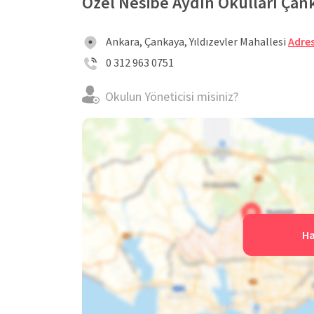
Özel Nesibe Aydın Okulları Çank
Ankara, Çankaya, Yıldızevler Mahallesi
Adres
0 312 963 0751
Okulun Yöneticisi misiniz?
Ha