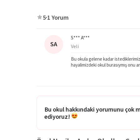
5
1 Yorum
S*** A***
SA
Veli
Bu okula gelene kadar istediklerim
hayalimizdeki okul burasıymış onu a
Bu okul hakkındaki yorumunu çok 
ediyoruz!