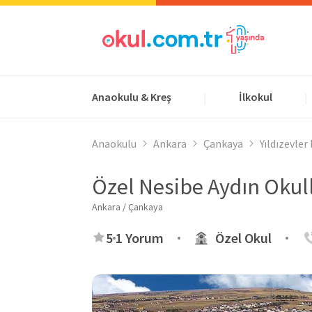
Anaokulu & Kreş
İlkokul
|
|
Anaokulu
Ankara
Çankaya
Yıldızevler
Özel Nesibe Aydın Okul
Ankara / Çankaya
5
1 Yorum
Özel Okul