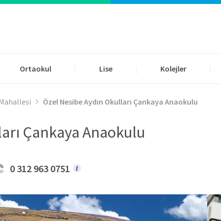
Ortaokul
Lise
Kolejler
|
|
|
 Mahallesi
Özel Nesibe Aydın Okulları Çankaya Anaokulu
ları Çankaya Anaokulu
0 312 963 0751