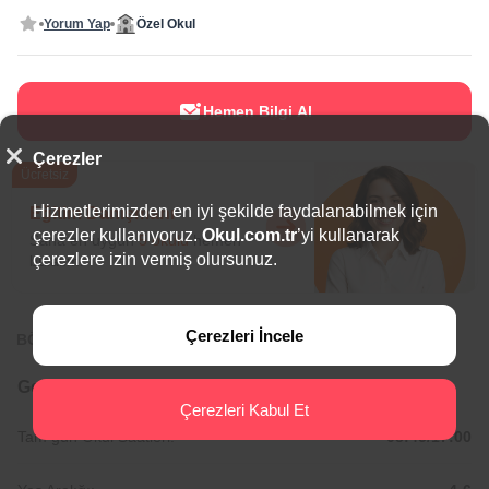
Yorum Yap
Özel Okul
Hemen Bilgi Al
Çerezler
Ücretsiz
Hizmetlerimizden en iyi şekilde faydalanabilmek için
Eğitim Danışmanı
çerezler kullanıyoruz.
Okul.com.tr
’yi kullanarak
Sana en uygun
5 okulu
hemen
çerezlere izin vermiş olursunuz.
bulalım.
Çerezleri İncele
BÖLGEDE ÖNE ÇIKAN OKULLAR
Genel Bilgiler
Çerezleri Kabul Et
Tam gün Okul Saatleri:
08:45/17:00