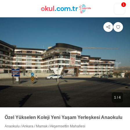
1
1
/ 4
Özel Yükselen Koleji Yeni Yaşam Yerleşkesi Anaokulu
Anaokulu
/
Ankara
/
Mamak
/
Akşemsettin Mahallesi