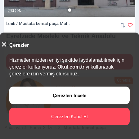
1
0
İznik / Mustafa kemal paşa Mah.
Eşrefzade Mesleki ve Teknik Anadolu
Lisesi
Çerezler
Hizmetlerimizden en iyi şekilde faydalanabilmek için
Hemen İncele
çerezler kullanıyoruz.
Okul.com.tr
’yi kullanarak
çerezlere izin vermiş olursunuz.
Ücretsiz
Eğitim Danışmanı
Çerezleri İncele
Sana en uygun
5 okulu
hemen bulalım.
Çerezleri Kabul Et
Anasayfa
Bursa
İznik
Mustafa kemal paşa