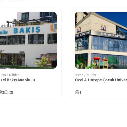
ursa / Nilüfer
Bursa / Nilüfer
zel Bakış Anaokulu
2
(2)
1