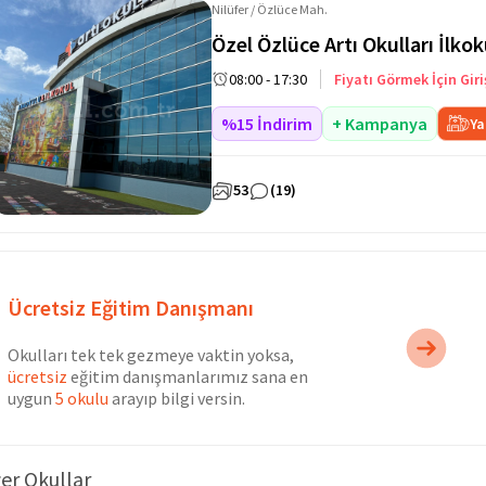
Nilüfer / Özlüce Mah.
Özel Özlüce Artı Okulları İlko
08:00 - 17:30
Fiyatı Görmek İçin Giri
%15 İndirim
+ Kampanya
Ya
53
(19)
Ücretsiz Eğitim Danışmanı
Okulları tek tek gezmeye vaktin yoksa,
ücretsiz
eğitim danışmanlarımız sana en
uygun
5 okulu
arayıp bilgi versin.
er Okullar