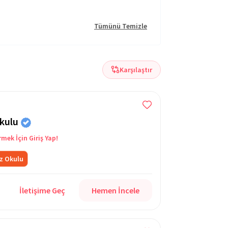
Tümünü Temizle
Karşılaştır
okulu
rmek İçin Giriş Yap!
z Okulu
İletişime Geç
Hemen İncele