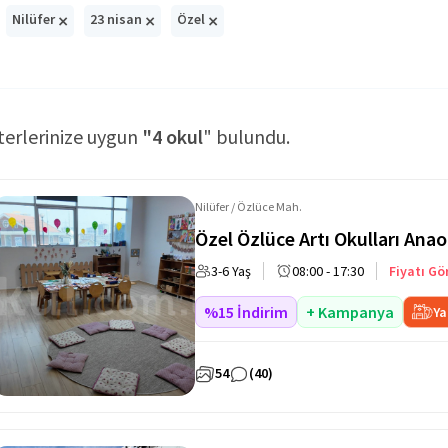
×
×
×
Nilüfer
23 nisan
Özel
terlerinize uygun
"4 okul
" bulundu.
Nilüfer / Özlüce Mah.
Özel Özlüce Artı Okulları Ana
3-6 Yaş
08:00 - 17:30
Fiyatı Gö
%15 İndirim
+ Kampanya
Ya
54
(40)