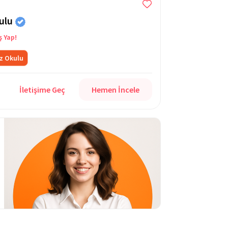
kulu
ş Yap!
z Okulu
İletişime Geç
Hemen İncele