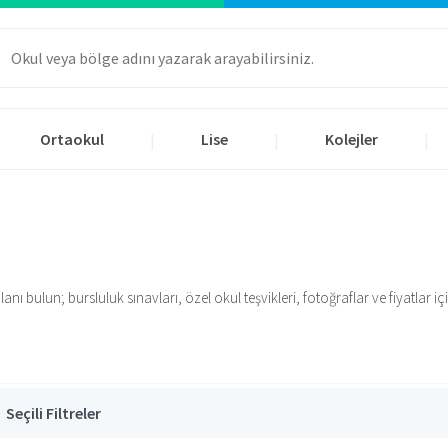
Ortaokul
Lise
Kolejler
|
|
|
ı bulun; bursluluk sınavları, özel okul teşvikleri, fotoğraflar ve fiyatlar için
Seçili Filtreler