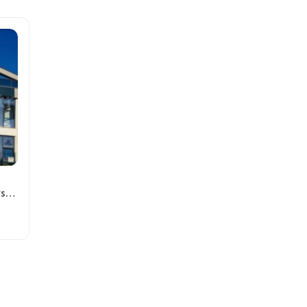
Özel Altıntepe Çocuk Üniversitesi Anaokulu