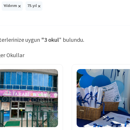
×
×
Yıldırım
75.yıl
terlerinize uygun
"3 okul
" bulundu.
er Okullar