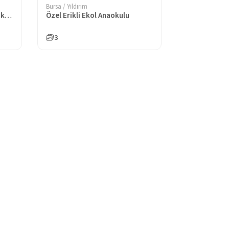
Bursa / Yıldırım
Özel Bursa Mavi Düşler Anaokulu
Özel Erikli Ekol Anaokulu
3