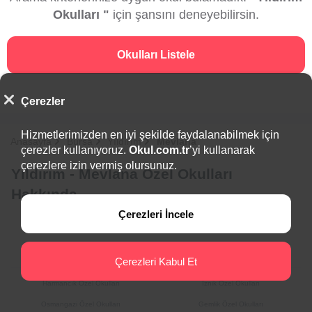
Okulları "
için şansını deneyebilirsin.
Okulları Listele
Çerezler
Hizmetlerimizden en iyi şekilde faydalanabilmek için
Anasayfa
Bursa
Yıldırım
Mevlana
çerezler kullanıyoruz.
Okul.com.tr
’yi kullanarak
çerezlere izin vermiş olursunuz.
Yıldırım - Mevlana Özel Okulları
Hakkında
Çerezleri İncele
İlçeler
Çerezleri Kabul Et
Harmancık Özel Okulları
İznik Özel Okulları
Osmangazi Özel Okulları
Gemlik Özel Okulları