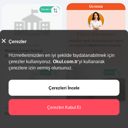
Ücretsiz
Devlet Okulu
Eğitim Danışmanı
0
0
Aradığın okulu bulamadıysan sana
Çerezler
en uygun
5 okulu
hemen bulalım.
Bayındır / Sadıkpaşa Mah.
Merkez İsmet İnönü
Hizmetlerimizden en iyi şekilde faydalanabilmek için
Ortaokulu
çerezler kullanıyoruz.
Okul.com.tr
’yi kullanarak
çerezlere izin vermiş olursunuz.
Devlet Okulu
Devlet Okulu
Çerezleri İncele
0
0
1
0
Çerezleri Kabul Et
Bayındır / Cami Mah.
Bayındır / Çınardibi Mah.
Dörteylül İlkokulu Bayındır
Çınardibi İlkokulu