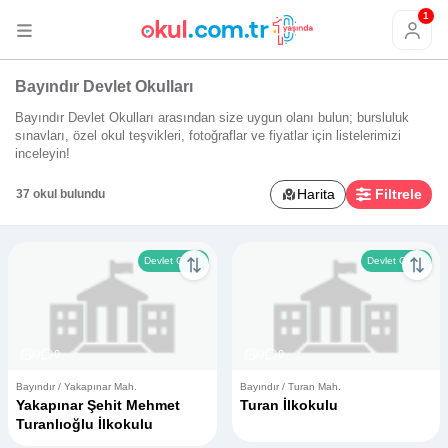
1
Bayındır Devlet Okulları
Bayındır Devlet Okulları arasından size uygun olanı bulun; bursluluk
sınavları, özel okul teşvikleri, fotoğraflar ve fiyatlar için listelerimizi
inceleyin!
Harita
Filtrele
37 okul bulundu
Devlet Okulu
Devlet Okulu
0
0
0
0
Bayındır / Yakapınar Mah.
Bayındır / Turan Mah.
Yakapınar Şehit Mehmet
Turan İlkokulu
Turanlıoğlu İlkokulu