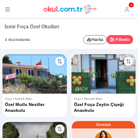
1
İzmir Foça Özel Okulları
Harita
Filtrele
4 okul bulundu
1
2
3
0
Foça / Atatürk Mah.
Foça / Hacıveli Mah.
Özel Mutlu Nesiller
Özel Foça Zeytin Çiçeği
Anaokulu
Anaokulu
Ücretsiz