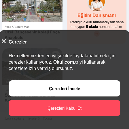
Eğitim Danışmanı
2
0
Aradığın okulu bulamadıysan sana
en uygun
5 okulu
hemen bulalım.
Foça / Atatürk Mah.
Özel Bahçeşehir Koleji Foça
Anaokulu
Çerezler
Hizmetlerimizden en iyi şekilde faydalanabilmek için
çerezler kullanıyoruz.
Okul.com.tr
’yi kullanarak
çerezlere izin vermiş olursunuz.
13
0
Çerezleri İncele
Foça / Atatürk Mah.
Özel Deniz Yıldızı Gündüz
Bakımevi
Çerezleri Kabul Et
Anasayfa
İzmir
Foça