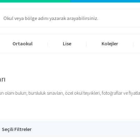
Ortaokul
Lise
Kolejler
|
|
|
rı
lanı bulun; bursluluk sınavları, özel okul teşvikleri, fotoğraflar ve fiyatlar i
Seçili Filtreler