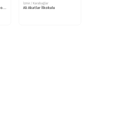
İzmir / Karabağlar
Vilayetler Hizmet Birliği Anaokulu-1
Ali Akatlar İlkokulu