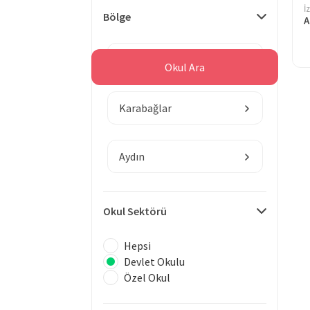
İ
Bölge
A
İzmir
Okul Ara
Karabağlar
Aydın
Okul Sektörü
Hepsi
Devlet Okulu
Özel Okul