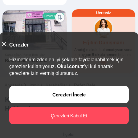
Ücretsiz
Devlet Okulu
Eğitim Danışmanı
Çerezler
1
0
Aradığın okulu bulamadıysan sana
en uygun
5 okulu
hemen bulalım.
Karabağlar / Refet Bele Mah.
Hizmetlerimizden en iyi şekilde faydalanabilmek için
Refet Bele Anaokulu
çerezler kullanıyoruz.
Okul.com.tr
’yi kullanarak
çerezlere izin vermiş olursunuz.
Anasayfa
İzmir
Karabağlar
Refet Bele
Çerezleri İncele
Karabağlar - Refet Bele Devlet Okulları
Hakkında
Çerezleri Kabul Et
İlçeler