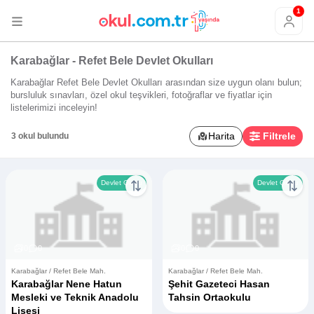
1
Karabağlar - Refet Bele Devlet Okulları
Karabağlar Refet Bele Devlet Okulları arasından size uygun olanı bulun;
bursluluk sınavları, özel okul teşvikleri, fotoğraflar ve fiyatlar için
listelerimizi inceleyin!
Harita
Filtrele
3 okul bulundu
Devlet Okulu
Devlet Okulu
0
0
0
0
Karabağlar / Refet Bele Mah.
Karabağlar / Refet Bele Mah.
Karabağlar Nene Hatun
Şehit Gazeteci Hasan
Mesleki ve Teknik Anadolu
Tahsin Ortaokulu
Lisesi