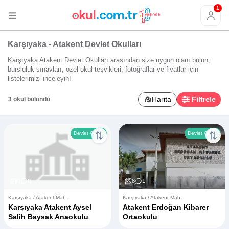
1
Karşıyaka - Atakent Devlet Okulları
Karşıyaka Atakent Devlet Okulları arasından size uygun olanı bulun;
bursluluk sınavları, özel okul teşvikleri, fotoğraflar ve fiyatlar için
listelerimizi inceleyin!
Harita
Filtrele
3 okul bulundu
Devlet Okulu
Devlet Okulu
0
0
8
1
Karşıyaka / Atakent Mah.
Karşıyaka / Atakent Mah.
Karşıyaka Atakent Aysel
Atakent Erdoğan Kibarer
Salih Baysak Anaokulu
Ortaokulu