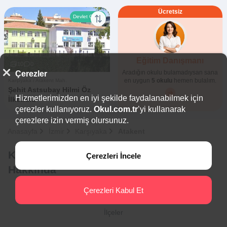
Ücretsiz
Devlet Okulu
Eğitim Danışmanı
10
0
Aradığın okulu bulamadıysan sana
Çerezler
en uygun
5 okulu
hemen bulalım.
Karşıyaka / Atakent Mah.
Şehit Astsubay Hilmi Öz
Hizmetlerimizden en iyi şekilde faydalanabilmek için
İlkokulu
çerezler kullanıyoruz.
Okul.com.tr
’yi kullanarak
çerezlere izin vermiş olursunuz.
Anasayfa
İzmir
Karşıyaka
Atakent
Karşıyaka - Atakent Devlet Okulları
Çerezleri İncele
Hakkında
Çerezleri Kabul Et
İlçeler