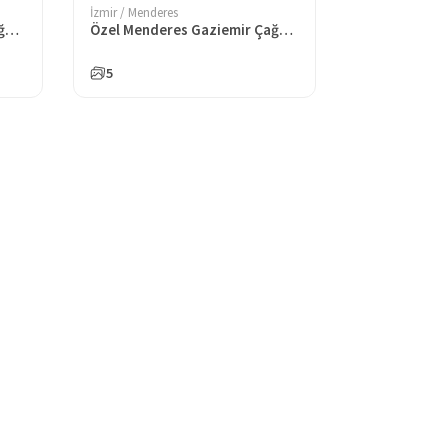
İzmir / Menderes
Özel Menderes Gaziemir Çağdaş Eğitim Koleji Anaokulu
Özel Menderes Gaziemir Çağdaş Eğitim Koleji Ortaokulu
5