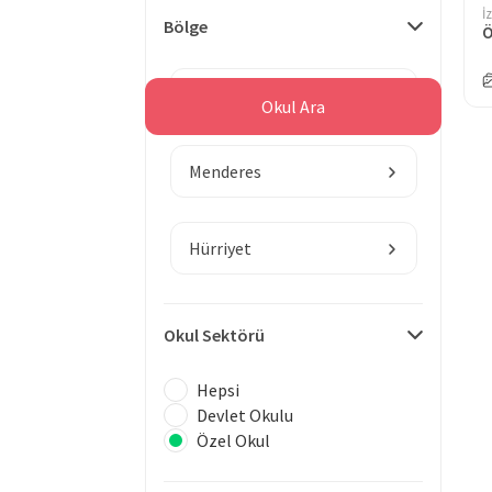
İ
Bölge
İzmir
Okul Ara
Menderes
Hürriyet
Okul Sektörü
Hepsi
Devlet Okulu
Özel Okul