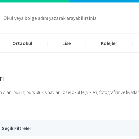
Ortaokul
Lise
Kolejler
|
|
|
rı
anı bulun; bursluluk sınavları, özel okul teşvikleri, fotoğraflar ve fiyatlar iç
Seçili Filtreler