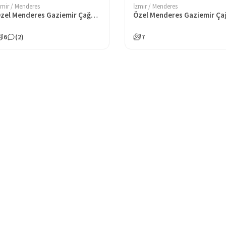
zmir / Menderes
İzmir / Menderes
Özel Menderes Gaziemir Çağdaş Eğitim Koleji İlkokulu
6
(2)
7