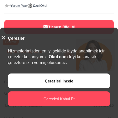
Yorum Yap
Özel Okul
Hemen Bilgi Al
Çerezler
Ücretsiz
Hizmetlerimizden en iyi şekilde faydalanabilmek için
Eğitim Danışmanı
çerezler kullanıyoruz.
Okul.com.tr
’yi kullanarak
Sana en uygun
5 okulu
hemen
çerezlere izin vermiş olursunuz.
bulalım.
Çerezleri İncele
BÖLGEDE ÖNE ÇIKAN OKULLAR
Genel Bilgiler
Çerezleri Kabul Et
Tam gün Okul Saatleri:
09:00/16:15