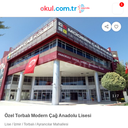
1
1
/ 7
Özel Torbalı Modern Çağ Anadolu Lisesi
Lise
/
İzmir
/
Torbalı
/
Ayrancılar Mahallesi