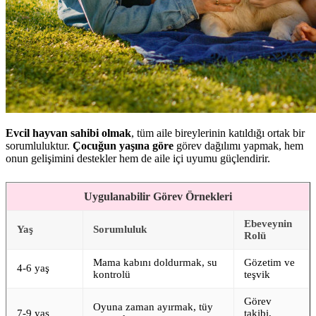
Evcil hayvan sahibi olmak
, tüm aile bireylerinin katıldığı ortak bir
sorumluluktur.
Çocuğun yaşına göre
görev dağılımı yapmak, hem
onun gelişimini destekler hem de aile içi uyumu güçlendirir.
Uygulanabilir Görev Örnekleri
Ebeveynin
Yaş
Sorumluluk
Rolü
Mama kabını doldurmak, su
Gözetim ve
4-6 yaş
kontrolü
teşvik
Görev
Oyuna zaman ayırmak, tüy
7-9 yaş
takibi,