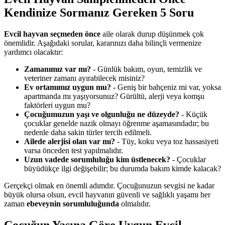
Kendinize Sormanız Gereken 5 Soru
Evcil hayvan seçmeden önce
aile olarak durup düşünmek çok
önemlidir. Aşağıdaki sorular, kararınızı daha bilinçli vermenize
yardımcı olacaktır:
Zamanımız var mı?
- Günlük bakım, oyun, temizlik ve
veteriner zamanı ayırabilecek misiniz?
Ev ortamımız uygun mu?
- Geniş bir bahçeniz mi var, yoksa
apartmanda mı yaşıyorsunuz? Gürültü, alerji veya komşu
faktörleri uygun mu?
Çocuğumuzun yaşı ve olgunluğu ne düzeyde?
- Küçük
çocuklar genelde nazik olmayı öğrenme aşamasındadır; bu
nedenle daha sakin türler tercih edilmeli.
Ailede alerjisi olan var mı?
- Tüy, koku veya toz hassasiyeti
varsa önceden test yapılmalıdır.
Uzun vadede sorumluluğu kim üstlenecek?
- Çocuklar
büyüdükçe ilgi değişebilir; bu durumda bakım kimde kalacak?
Gerçekçi olmak en önemli adımdır. Çocuğunuzun sevgisi ne kadar
büyük olursa olsun, evcil hayvanın güvenli ve sağlıklı yaşamı her
zaman
ebeveynin sorumluluğunda
olmalıdır.