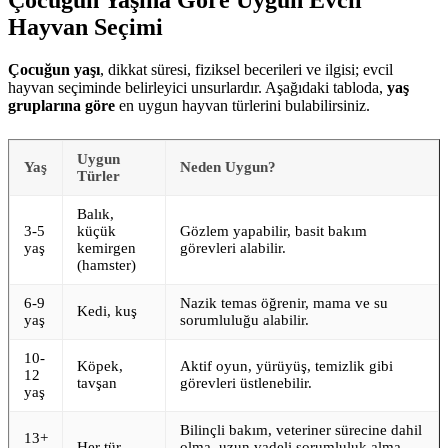
Çocuğun Yaşına Göre Uygun Evcil
Hayvan Seçimi
Çocuğun yaşı
, dikkat süresi, fiziksel becerileri ve ilgisi; evcil
hayvan seçiminde belirleyici unsurlardır. Aşağıdaki tabloda,
yaş
gruplarına göre
en uygun hayvan türlerini bulabilirsiniz.
Uygun
Yaş
Neden Uygun?
Türler
Balık,
3-5
küçük
Gözlem yapabilir, basit bakım
yaş
kemirgen
görevleri alabilir.
(hamster)
6-9
Nazik temas öğrenir, mama ve su
Kedi, kuş
yaş
sorumluluğu alabilir.
10-
Köpek,
Aktif oyun, yürüyüş, temizlik gibi
12
tavşan
görevleri üstlenebilir.
yaş
Bilinçli bakım, veteriner sürecine dahil
13+
Her tür
olma, uzun vadeli sorumluluk alma