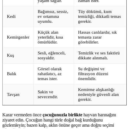
yaşam sağlar.
zaman ister.
Bağımsız, sessiz,
Tüy dökümü, kum
Kedi
ev ortamına
temizliği, dikkatli temas
uyumlu.
gerekir.
Küçük alan
Hassas canlılardır, sık
Kemirgenler
yeterlidir, kısa
temasta zarar
ömürlüdür.
görebilirler.
Sesli, eğlenceli,
Temizlik ve ses faktörü
Kuş
sosyaldir.
dikkate alınmalı.
Görsel olarak
Su değişimi ve
Balık
rahatlatıcı, az
filtrasyon düzeni
temas ister.
önemlidir.
Kemirme alışkanlığı
Sakin ve
Tavşan
nedeniyle güvenli alan
sevecendir.
gerekir.
Karar vermeden önce
çocuğunuzla birlikte
hayvan barınağını
ziyaret edin. Çocuğun hangi türle doğal bağ kurduğunu
gözlemleyin; bazen kalp, aklın önüne geçer ama doğru seçimi