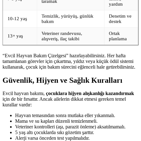
taramak
yardım
Temizlik, yürüyüş, günlük
Denetim ve
10-12 yaş
bakım
destek
Veteriner randevusu,
Ortak
13+ yaş
alışveriş, ilaç takibi
planlama
“Evcil Hayvan Bakım Çizelgesi” hazırlayabilirsiniz. Her hafta
tamamlanan görevler için çıkartma, yıldız veya küçük ödül sistemi
kullanarak, çocuk için bakım sürecini eğlenceli hale getirebilirsiniz.
Güvenlik, Hijyen ve Sağlık Kuralları
Evcil hayvan bakımı,
çocuklara hijyen alışkanlığı kazandırmak
için de bir fırsattır. Ancak ailelerin dikkat etmesi gereken temel
kurallar vardır:
Hayvan temasından sonra mutlaka eller yıkanmalı.
Mama ve su kapları düzenli temizlenmeli.
Veteriner kontrolleri (aşı, parazit önleme) aksatılmamalı.
5 yaş altı çocuklarda sıkı gözetim şarttır.
Alerji varsa önceden test yapılmalıdır.