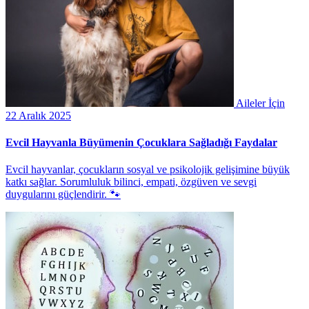
Aileler İçin
22 Aralık 2025
Evcil Hayvanla Büyümenin Çocuklara Sağladığı Faydalar
Evcil hayvanlar, çocukların sosyal ve psikolojik gelişimine büyük
katkı sağlar. Sorumluluk bilinci, empati, özgüven ve sevgi
duygularını güçlendirir. 🐾