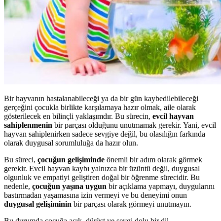
Bir hayvanın hastalanabileceği ya da bir gün kaybedilebileceği
gerçeğini çocukla birlikte karşılamaya hazır olmak, aile olarak
gösterilecek en bilinçli yaklaşımdır. Bu sürecin,
evcil hayvan
sahiplenmenin
bir parçası olduğunu unutmamak gerekir. Yani, evcil
hayvan sahiplenirken sadece sevgiye değil, bu olasılığın farkında
olarak duygusal sorumluluğa da hazır olun.
Bu süreci,
çocuğun gelişiminde
önemli bir adım olarak görmek
gerekir. Evcil hayvan kaybı yalnızca bir üzüntü değil, duygusal
olgunluk ve empatiyi geliştiren doğal bir öğrenme sürecidir. Bu
nedenle,
çocuğun yaşına uygun
bir açıklama yapmayı, duygularını
bastırmadan yaşamasına izin vermeyi ve bu deneyimi onun
duygusal gelişiminin
bir parçası olarak görmeyi unutmayın.
Bu durumda çocuğa açık, dürüst ve sevgi dolu bir dil