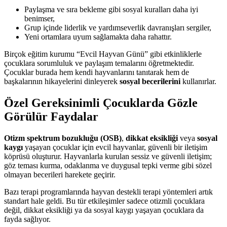
Paylaşma ve sıra bekleme gibi sosyal kuralları daha iyi
benimser,
Grup içinde liderlik ve yardımseverlik davranışları sergiler,
Yeni ortamlara uyum sağlamakta daha rahattır.
Birçok eğitim kurumu “Evcil Hayvan Günü” gibi etkinliklerle
çocuklara sorumluluk ve paylaşım temalarını öğretmektedir.
Çocuklar burada hem kendi hayvanlarını tanıtarak hem de
başkalarının hikayelerini dinleyerek
sosyal becerilerini
kullanırlar.
Özel Gereksinimli Çocuklarda Gözle
Görülür Faydalar
Otizm spektrum bozukluğu (OSB)
,
dikkat eksikliği
veya
sosyal
kaygı
yaşayan çocuklar için evcil hayvanlar, güvenli bir iletişim
köprüsü oluşturur. Hayvanlarla kurulan sessiz ve güvenli iletişim;
göz teması kurma, odaklanma ve duygusal tepki verme gibi sözel
olmayan becerileri harekete geçirir.
Bazı terapi programlarında hayvan destekli terapi yöntemleri artık
standart hale geldi. Bu tür etkileşimler sadece otizmli çocuklara
değil, dikkat eksikliği ya da sosyal kaygı yaşayan çocuklara da
fayda sağlıyor.