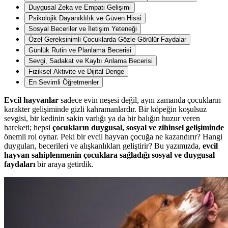
Duygusal Zeka ve Empati Gelişimi
Psikolojik Dayanıklılık ve Güven Hissi
Sosyal Beceriler ve İletişim Yeteneği
Özel Gereksinimli Çocuklarda Gözle Görülür Faydalar
Günlük Rutin ve Planlama Becerisi
Sevgi, Sadakat ve Kaybı Anlama Becerisi
Fiziksel Aktivite ve Dijital Denge
En Sevimli Öğretmenler
Evcil hayvanlar
sadece evin neşesi değil, aynı zamanda çocukların
karakter gelişiminde gizli kahramanlardır. Bir köpeğin koşulsuz
sevgisi, bir kedinin sakin varlığı ya da bir balığın huzur veren
hareketi; hepsi
çocukların duygusal, sosyal ve zihinsel gelişiminde
önemli rol oynar. Peki bir evcil hayvan çocuğa ne kazandırır? Hangi
duyguları, becerileri ve alışkanlıkları geliştirir? Bu yazımızda,
evcil
hayvan sahiplenmenin çocuklara sağladığı sosyal ve duygusal
faydaları
bir araya getirdik.