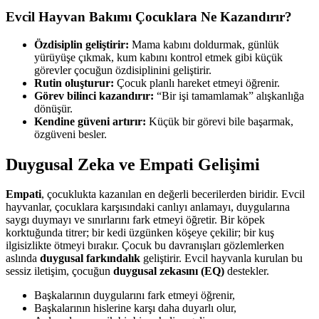
Evcil Hayvan Bakımı Çocuklara Ne Kazandırır?
Özdisiplin geliştirir:
Mama kabını doldurmak, günlük
yürüyüşe çıkmak, kum kabını kontrol etmek gibi küçük
görevler çocuğun özdisiplinini geliştirir.
Rutin oluşturur:
Çocuk planlı hareket etmeyi öğrenir.
Görev bilinci kazandırır:
“Bir işi tamamlamak” alışkanlığa
dönüşür.
Kendine güveni artırır:
Küçük bir görevi bile başarmak,
özgüveni besler.
Duygusal Zeka ve Empati Gelişimi
Empati
, çocuklukta kazanılan en değerli becerilerden biridir. Evcil
hayvanlar, çocuklara karşısındaki canlıyı anlamayı, duygularına
saygı duymayı ve sınırlarını fark etmeyi öğretir. Bir köpek
korktuğunda titrer; bir kedi üzgünken köşeye çekilir; bir kuş
ilgisizlikte ötmeyi bırakır. Çocuk bu davranışları gözlemlerken
aslında
duygusal farkındalık
geliştirir. Evcil hayvanla kurulan bu
sessiz iletişim, çocuğun
duygusal zekasını (EQ)
destekler.
Başkalarının duygularını fark etmeyi öğrenir,
Başkalarının hislerine karşı daha duyarlı olur,