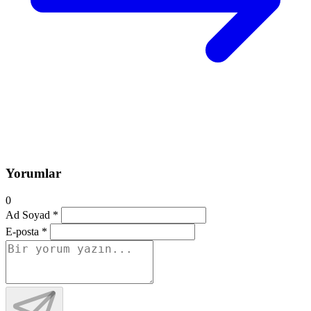
Yorumlar
0
Ad Soyad *
E-posta *