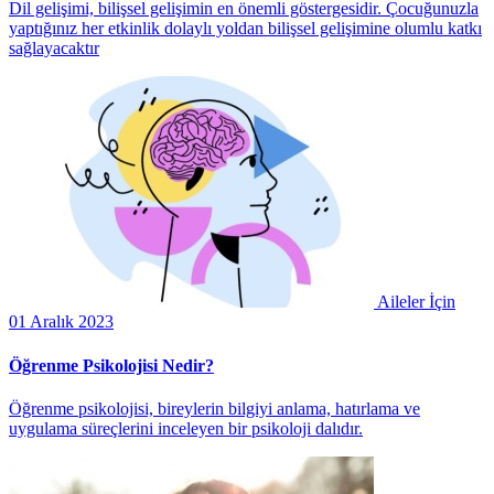
Dil gelişimi, bilişsel gelişimin en önemli göstergesidir. Çocuğunuzla
yaptığınız her etkinlik dolaylı yoldan bilişsel gelişimine olumlu katkı
sağlayacaktır
Aileler İçin
01 Aralık 2023
Öğrenme Psikolojisi Nedir?
Öğrenme psikolojisi, bireylerin bilgiyi anlama, hatırlama ve
uygulama süreçlerini inceleyen bir psikoloji dalıdır.