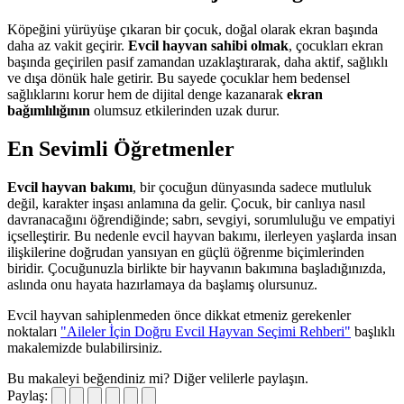
Köpeğini yürüyüşe çıkaran bir çocuk, doğal olarak ekran başında
daha az vakit geçirir.
Evcil hayvan sahibi olmak
, çocukları ekran
başında geçirilen pasif zamandan uzaklaştırarak, daha aktif, sağlıklı
ve dışa dönük hale getirir. Bu sayede çocuklar hem bedensel
sağlıklarını korur hem de dijital denge kazanarak
ekran
bağımlılığının
olumsuz etkilerinden uzak durur.
En Sevimli Öğretmenler
Evcil hayvan bakımı
, bir çocuğun dünyasında sadece mutluluk
değil, karakter inşası anlamına da gelir. Çocuk, bir canlıya nasıl
davranacağını öğrendiğinde; sabrı, sevgiyi, sorumluluğu ve empatiyi
içselleştirir. Bu nedenle evcil hayvan bakımı, ilerleyen yaşlarda insan
ilişkilerine doğrudan yansıyan en güçlü öğrenme biçimlerinden
biridir. Çocuğunuzla birlikte bir hayvanın bakımına başladığınızda,
aslında onu hayata hazırlamaya da başlamış olursunuz.
Evcil hayvan sahiplenmeden önce dikkat etmeniz gerekenler
noktaları
"Aileler İçin Doğru Evcil Hayvan Seçimi Rehberi"
başlıklı
makalemizde bulabilirsiniz.
Bu makaleyi beğendiniz mi?
Diğer velilerle paylaşın.
Paylaş: