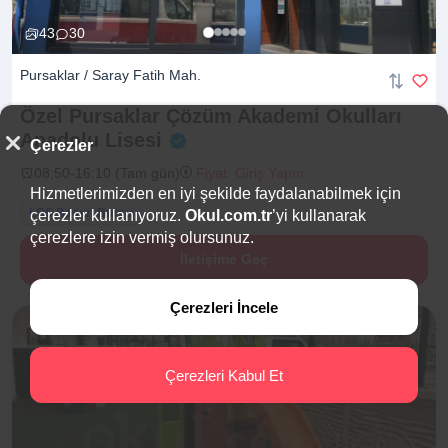
43
30
Pursaklar / Saray Fatih Mah.
Özel Pursaklar Çözüm Akademi Okulları
Anadolu
Lisesi
Çerezler
08:50-16:10 (Tam gün)
Fiyat: Giriş Yapın
Hizmetlerimizden en iyi şekilde faydalanabilmek için
LGS Başarı Bursu
çerezler kullanıyoruz.
Okul.com.tr
’yi kullanarak
çerezlere izin vermiş olursunuz.
İletişime Geç
Çerezleri İncele
Çerezleri Kabul Et