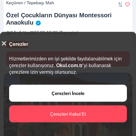
Keçiören / Tepebaşı Mah.
Özel Çocukların Dünyası Montessori
Anaokulu
2.5 -6 Yaş
07:00-18:30 (Tam gün)
Çerezler
Yaz Okulu
Hizmetlerimizden en iyi şekilde faydalanabilmek için
İletişime Geç
çerezler kullanıyoruz.
Okul.com.tr
’yi kullanarak
çerezlere izin vermiş olursunuz.
Çerezleri İncele
Çerezleri Kabul Et