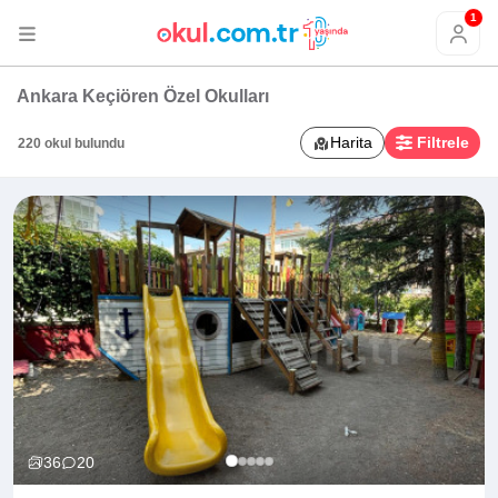
1
Ankara Keçiören Özel Okulları
Harita
Filtrele
220 okul bulundu
36
20