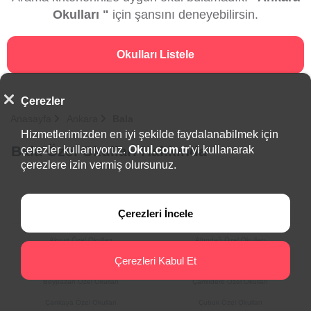
Okulları "
için şansını deneyebilirsin.
Okulları Listele
Çerezler
Anasayfa
Ankara
Bala
Hizmetlerimizden en iyi şekilde faydalanabilmek için
Bala Özel Okulları Hakkında
çerezler kullanıyoruz.
Okul.com.tr
’yi kullanarak
çerezlere izin vermiş olursunuz.
İlçeler
Çerezleri İncele
Akyurt Özel Okulları
Altındağ Özel Okulları
Çerezleri Kabul Et
Ayaş Özel Okulları
Bala Özel Okulları
Beypazarı Özel Okulları
Çamlıdere Özel Okulları
Çankaya Özel Okulları
Çubuk Özel Okulları