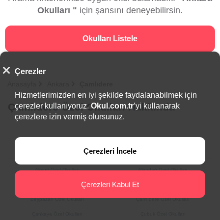
Okulları "
için şansını deneyebilirsin.
Okulları Listele
Çerezler
Anasayfa
Ankara
Çamlıdere
Hizmetlerimizden en iyi şekilde faydalanabilmek için
Çamlıdere Özel Okulları Hakkında
çerezler kullanıyoruz.
Okul.com.tr
’yi kullanarak
çerezlere izin vermiş olursunuz.
İlçeler
Çerezleri İncele
Akyurt Özel Okulları
Altındağ Özel Okulları
Çerezleri Kabul Et
Ayaş Özel Okulları
Bala Özel Okulları
Beypazarı Özel Okulları
Çamlıdere Özel Okulları
Çankaya Özel Okulları
Çubuk Özel Okulları