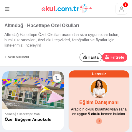
1
Altındağ - Hacettepe Özel Okulları
Altındağ Hacettepe Özel Okulları arasından size uygun olanı bulun;
bursluluk sınavları, özel okul teşvikleri, fotoğraflar ve fiyatlar için
listelerimizi inceleyin!
Harita
Filtrele
1 okul bulundu
Ücretsiz
Eğitim Danışmanı
22
5
Aradığın okulu bulamadıysan sana
en uygun
5 okulu
hemen bulalım.
Altındağ / Hacettepe Mah.
Özel Buğçem Anaokulu