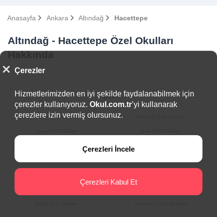
Anasayfa
Ankara
Altındağ
Hacettepe
Altındağ - Hacettepe Özel Okulları
Hakkında
Çerezler
Hizmetlerimizden en iyi şekilde faydalanabilmek için
İlçeler
çerezler kullanıyoruz.
Okul.com.tr
’yi kullanarak
çerezlere izin vermiş olursunuz.
Akyurt Özel Okulları
Altındağ Özel Okulları
Ayaş Özel Okulları
Bala Özel Okulları
Beypazarı Özel Okulları
Çamlıdere Özel Okulları
Çerezleri İncele
Çankaya Özel Okulları
Çubuk Özel Okulları
Elmadağ Özel Okulları
Etimesgut Özel Okulları
Çerezleri Kabul Et
Evren Özel Okulları
Gölbaşı Özel Okulları
Güdül Özel Okulları
Haymana Özel Okulları