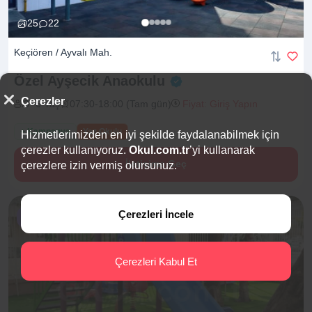
25
22
Keçiören / Ayvalı Mah.
Özel Ayşecik
Anaokulu
Çerezler
3 -6 Yaş
07:30-18:00 (Tam gün)
Fiyat: Giriş Yapın
+ Kampanya
Yaz Okulu
Hizmetlerimizden en iyi şekilde faydalanabilmek için
çerezler kullanıyoruz.
Okul.com.tr
’yi kullanarak
İletişime Geç
çerezlere izin vermiş olursunuz.
Çerezleri İncele
%9 İndirim
Çerezleri Kabul Et