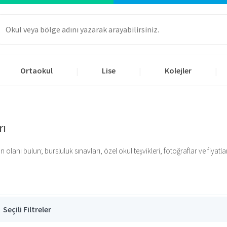
Ortaokul
Lise
Kolejler
|
|
|
rı
anı bulun; bursluluk sınavları, özel okul teşvikleri, fotoğraflar ve fiyatlar i
Seçili Filtreler