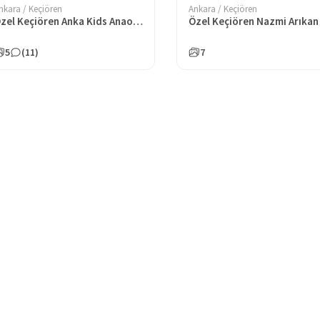
nkara / Keçiören
Ankara / Keçiören
Özel Keçiören Anka Kids Anaokulu
5
(11)
7