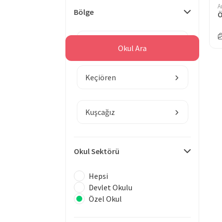
A
Bölge
Ankara
Okul Ara
Keçiören
Kuşcağız
Okul Sektörü
Hepsi
Devlet Okulu
Özel Okul