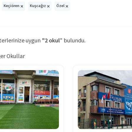
×
×
×
Keçiören
Kuşcağız
Özel
terlerinize uygun
"2 okul
" bulundu.
er Okullar