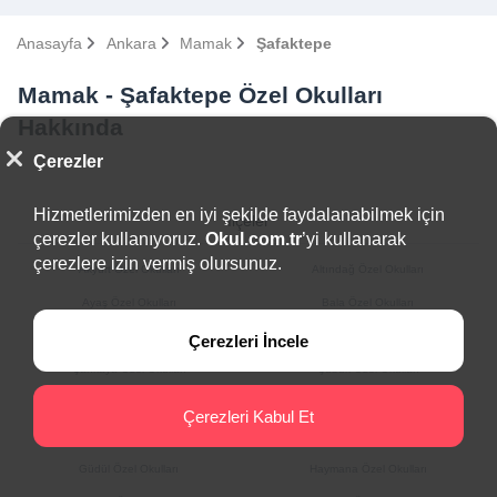
Anasayfa
Ankara
Mamak
Şafaktepe
Mamak - Şafaktepe Özel Okulları
Hakkında
Çerezler
Hizmetlerimizden en iyi şekilde faydalanabilmek için
İlçeler
çerezler kullanıyoruz.
Okul.com.tr
’yi kullanarak
çerezlere izin vermiş olursunuz.
Akyurt Özel Okulları
Altındağ Özel Okulları
Ayaş Özel Okulları
Bala Özel Okulları
Beypazarı Özel Okulları
Çamlıdere Özel Okulları
Çerezleri İncele
Çankaya Özel Okulları
Çubuk Özel Okulları
Elmadağ Özel Okulları
Etimesgut Özel Okulları
Çerezleri Kabul Et
Evren Özel Okulları
Gölbaşı Özel Okulları
Güdül Özel Okulları
Haymana Özel Okulları