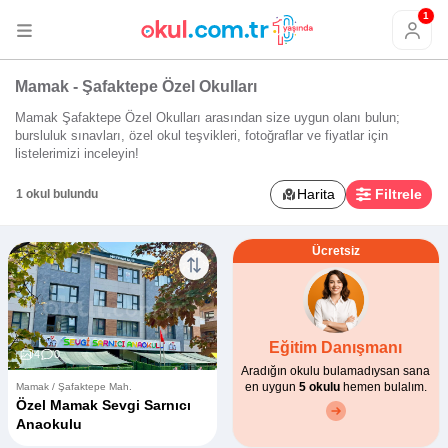
1
Mamak - Şafaktepe Özel Okulları
Mamak Şafaktepe Özel Okulları arasından size uygun olanı bulun;
bursluluk sınavları, özel okul teşvikleri, fotoğraflar ve fiyatlar için
listelerimizi inceleyin!
Harita
Filtrele
1 okul bulundu
Ücretsiz
Eğitim Danışmanı
4
0
Aradığın okulu bulamadıysan sana
en uygun
5 okulu
hemen bulalım.
Mamak / Şafaktepe Mah.
Özel Mamak Sevgi Sarnıcı
Anaokulu