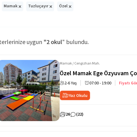
×
×
×
Mamak
Tuzluçayır
Özel
terlerinize uygun
"2 okul
" bulundu.
Mamak / Cengizhan Mah.
Özel Mamak Ege Özyuvam Ço
2-6 Yaş
07:00 - 19:00
Fiyatı Gö
Yaz Okulu
26
(22)