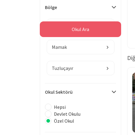
Bölge
Ankara
Okul Ara
Mamak
Diğ
Tuzluçayır
Okul Sektörü
Hepsi
Devlet Okulu
Özel Okul