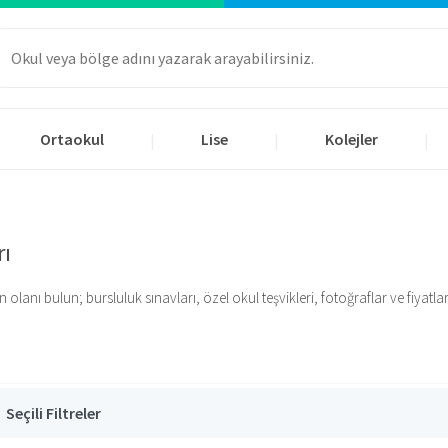
Ortaokul
Lise
Kolejler
|
|
|
rı
nı bulun; bursluluk sınavları, özel okul teşvikleri, fotoğraflar ve fiyatlar iç
Seçili Filtreler