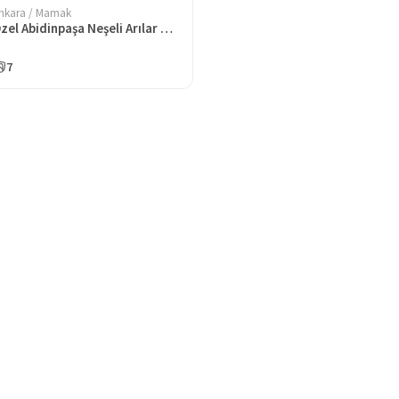
nkara / Mamak
Özel Abidinpaşa Neşeli Arılar Anaokulu
7