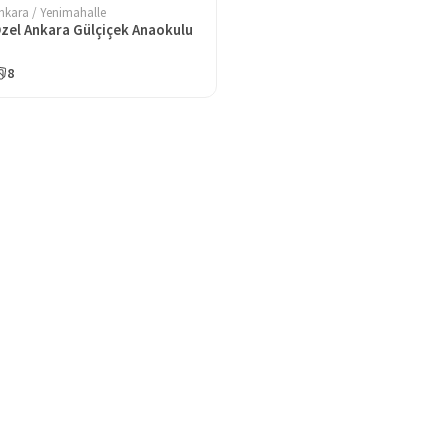
nkara / Yenimahalle
zel Ankara Gülçiçek Anaokulu
8