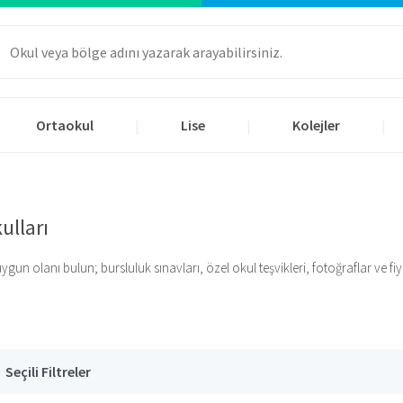
Ortaokul
Lise
Kolejler
|
|
|
ulları
n olanı bulun; bursluluk sınavları, özel okul teşvikleri, fotoğraflar ve fiyatl
Seçili Filtreler