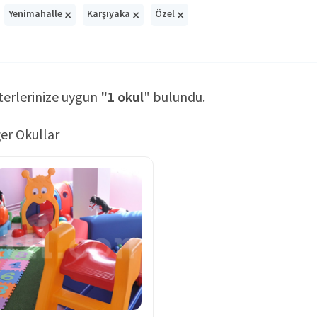
×
×
×
Yenimahalle
Karşıyaka
Özel
terlerinize uygun
"1 okul
" bulundu.
er Okullar