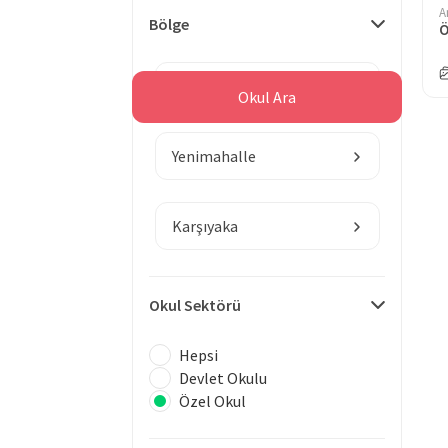
A
Bölge
Ö
Ankara
Okul Ara
Yenimahalle
Karşıyaka
Okul Sektörü
Hepsi
Devlet Okulu
Özel Okul