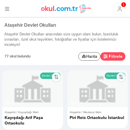
1
Ataşehir Devlet Okulları
Ataşehir Devlet Okulları arasından size uygun olanı bulun; bursluluk
sınavları, özel okul teşvikleri, fotoğraflar ve fiyatlar için listelerimizi
inceleyin!
Harita
Filtrele
77 okul bulundu
Devlet Okulu
Devlet Okulu
0
0
0
0
Ataşehir / Kayışdağı Mah.
Ataşehir / Mevlana Mah.
Kayışdağı Arif Paşa
Piri Reis Ortaokulu İstanbul
Ortaokulu