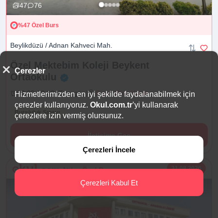
47
76
%47 Özel Burs
Beylikdüzü / Adnan Kahveci Mah.
Özel Mektebim Koleji Beykent
Çerezler
Ortaokulu
08:00-18:00 (Tam gün)
Fiyat: Giriş Yapın
Hizmetlerimizden en iyi şekilde faydalanabilmek için
çerezler kullanıyoruz.
Okul.com.tr
’yi kullanarak
Bursluluk Sınavı
çerezlere izin vermiş olursunuz.
İletişime Geç
Çerezleri İncele
31.08.2026
'ye Özel Burs
Çerezleri Kabul Et