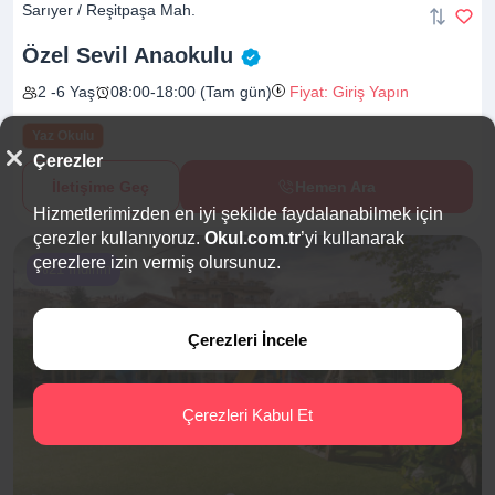
Sarıyer / Reşitpaşa Mah.
Özel Sevil
Anaokulu
2 -6 Yaş
08:00-18:00 (Tam gün)
Fiyat: Giriş Yapın
Yaz Okulu
Çerezler
İletişime Geç
Hemen Ara
Hizmetlerimizden en iyi şekilde faydalanabilmek için
çerezler kullanıyoruz.
Okul.com.tr
’yi kullanarak
çerezlere izin vermiş olursunuz.
%21 İndirim
Çerezleri İncele
Çerezleri Kabul Et