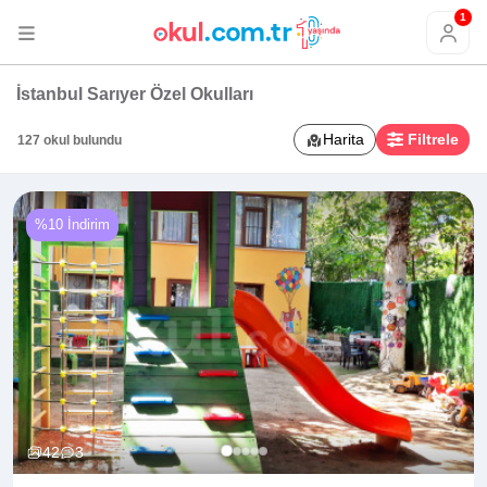
1
İstanbul Sarıyer Özel Okulları
Harita
Filtrele
127 okul bulundu
%10 İndirim
42
3