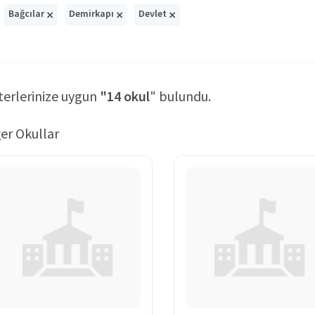
×
×
×
Bağcılar
Demirkapı
Devlet
terlerinize uygun
"14 okul
" bulundu.
er Okullar