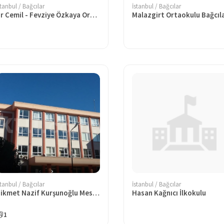
stanbul / Bağcılar
İstanbul / Bağcılar
Dr Cemil - Fevziye Özkaya Ortaokulu
Malazgirt Ortaokulu Bağcıl
stanbul / Bağcılar
İstanbul / Bağcılar
Hikmet Nazif Kurşunoğlu Mesleki ve Teknik Anadolu Lisesi
Hasan Kağnıcı İlkokulu
1