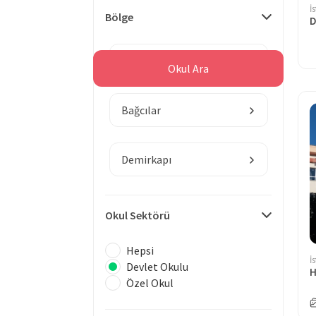
İ
Bölge
İstanbul
Okul Ara
Bağcılar
Demirkapı
Okul Sektörü
Hepsi
İ
Devlet Okulu
Özel Okul