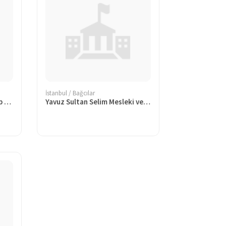
İstanbul / Bağcılar
Sebahattin Zaim İmam Hatip Ortaokulu
Yavuz Sultan Selim Mesleki ve Teknik Anadolu Lisesi