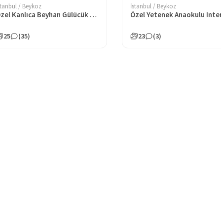
stanbul / Beykoz
İstanbul / Beykoz
Özel Kanlıca Beyhan Gülücük Anaokulu
25
(35)
23
(3)