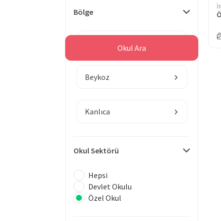
İ
Bölge
İstanbul
Okul Ara
Beykoz
Kanlıca
Okul Sektörü
Hepsi
Devlet Okulu
Özel Okul