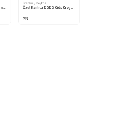
İstanbul / Beykoz
Özel Yetenek Anaokulu International Preschool Kanlıca
Özel Kanlıca DODO Kids Kreş ve Anaokulu
1