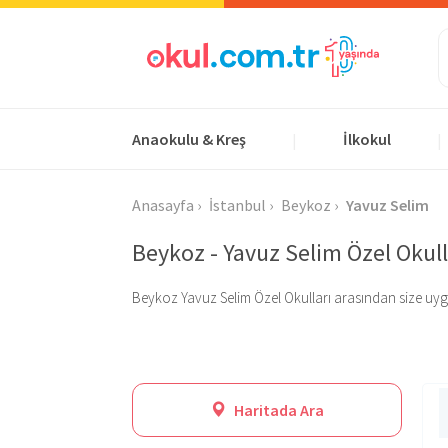
Anaokulu & Kreş
İlkokul
|
|
Anasayfa
İstanbul
Beykoz
Yavuz Selim
Beykoz - Yavuz Selim Özel Okull
Beykoz Yavuz Selim Özel Okulları arasından size uygun o
Haritada Ara