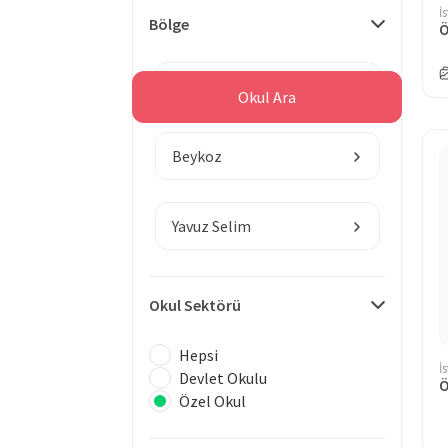
İ
Bölge
İstanbul
Okul Ara
Beykoz
Yavuz Selim
Okul Sektörü
Hepsi
İ
Devlet Okulu
Ö
Özel Okul