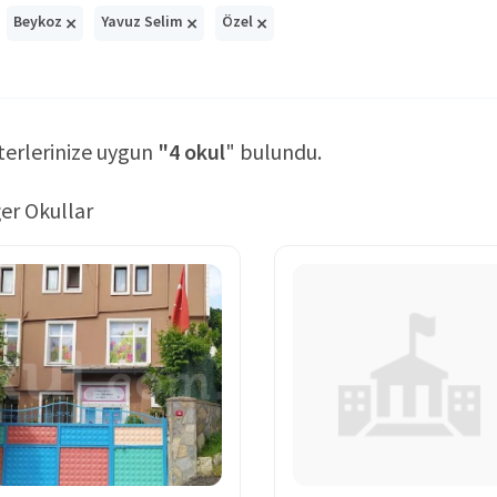
×
×
×
Beykoz
Yavuz Selim
Özel
terlerinize uygun
"4 okul
" bulundu.
er Okullar