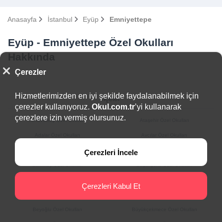
Anasayfa
İstanbul
Eyüp
Emniyettepe
Eyüp - Emniyettepe Özel Okulları
Hakkında
Çerezler
Hizmetlerimizden en iyi şekilde faydalanabilmek için
İlçeler
çerezler kullanıyoruz.
Okul.com.tr
’yi kullanarak
çerezlere izin vermiş olursunuz.
Arnavutköy Özel Okulları
Ataşehir Özel Okulları
Adalar Özel Okulları
Avcılar Özel Okulları
Bağcılar Özel Okulları
Bahçelievler Özel Okulları
Çerezleri İncele
Bakırköy Özel Okulları
Başakşehir Özel Okulları
Bayrampaşa Özel Okulları
Beşiktaş Özel Okulları
Çerezleri Kabul Et
Beykoz Özel Okulları
Beylikdüzü Özel Okulları
Beyoğlu Özel Okulları
Büyükçekmece Özel Okulları