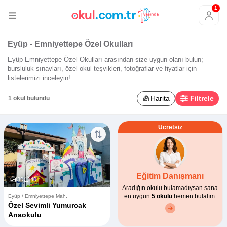
1
Eyüp - Emniyettepe Özel Okulları
Eyüp Emniyettepe Özel Okulları arasından size uygun olanı bulun;
bursluluk sınavları, özel okul teşvikleri, fotoğraflar ve fiyatlar için
listelerimizi inceleyin!
Harita
Filtrele
1 okul bulundu
Ücretsiz
Eğitim Danışmanı
30
40
Aradığın okulu bulamadıysan sana
en uygun
5 okulu
hemen bulalım.
Eyüp / Emniyettepe Mah.
Özel Sevimli Yumurcak
Anaokulu