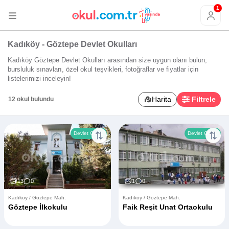
1
Kadıköy - Göztepe Devlet Okulları
Kadıköy Göztepe Devlet Okulları arasından size uygun olanı bulun;
bursluluk sınavları, özel okul teşvikleri, fotoğraflar ve fiyatlar için
listelerimizi inceleyin!
Harita
Filtrele
12 okul bulundu
Devlet Okulu
Devlet Okulu
13
0
1
0
Kadıköy / Göztepe Mah.
Kadıköy / Göztepe Mah.
Göztepe İlkokulu
Faik Reşit Unat Ortaokulu