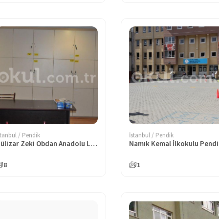
stanbul / Pendik
İstanbul / Pendik
Gülizar Zeki Obdan Anadolu Lisesi
Namık Kemal İlkokulu Pend
8
1