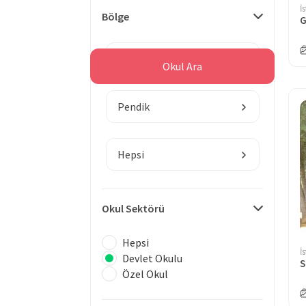
İ
Bölge
G
İstanbul
Okul Ara
Pendik
Hepsi
Okul Sektörü
Hepsi
İ
Devlet Okulu
S
Özel Okul