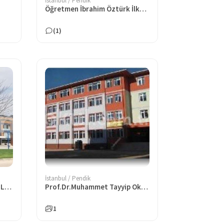
İstanbul / Pendik
Öğretmen İbrahim Öztürk İlkokulu
(1)
İstanbul / Pendik
Pendik Anadolu İmam Hatip Lisesi
Prof.Dr.Muhammet Tayyip Okiç Anadolu İmam Hatip Lisesi
1