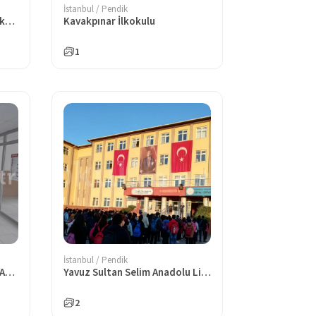
İstanbul / Pendik
Necip Fazıl Kısakürek Ortaokulu Pendik
Kavakpınar İlkokulu
1
İstanbul / Pendik
Hezarfen Mesleki ve Teknik Anadolu Lisesi
Yavuz Sultan Selim Anadolu Lisesi İstanbul
2