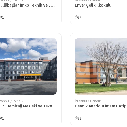
stanbul / Pendik
İstanbul / Pendik
Güllübağlar İmkb Teknik Ve Endüstri Meslek Lisesi
Enver Çelik İlkokulu
1
4
stanbul / Pendik
İstanbul / Pendik
Nuri Demirağ Mesleki ve Teknik Anadolu Lisesi
1
2