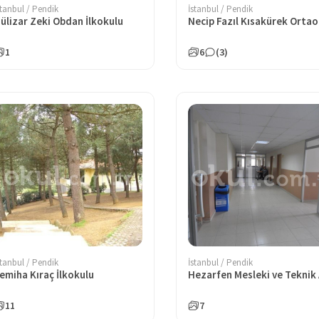
stanbul / Pendik
İstanbul / Pendik
ülizar Zeki Obdan İlkokulu
1
6
(3)
stanbul / Pendik
İstanbul / Pendik
emiha Kıraç İlkokulu
11
7