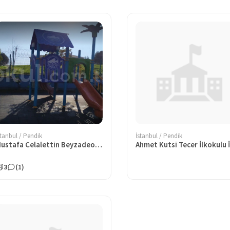
stanbul / Pendik
İstanbul / Pendik
Mustafa Celalettin Beyzadeoğlu Anaokulu
3
(1)