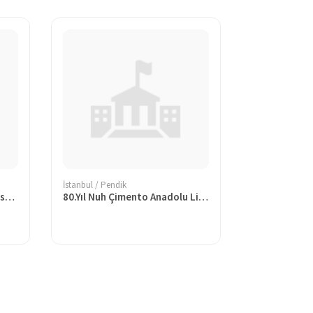
İstanbul / Pendik
Ahmet Kutsi Tecer İlkokulu İstanbul
80.Yıl Nuh Çimento Anadolu Lisesi