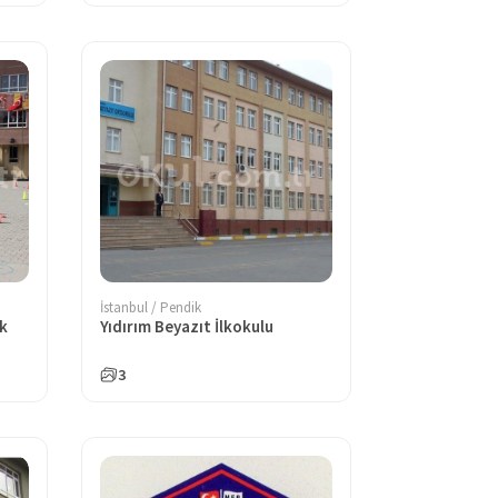
İstanbul / Pendik
ik
Yıdırım Beyazıt İlkokulu
3