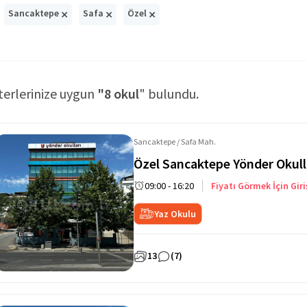
×
×
×
Sancaktepe
Safa
Özel
terlerinize uygun
"8 okul
" bulundu.
Sancaktepe / Safa Mah.
Özel Sancaktepe Yönder Okull
09:00 - 16:20
Fiyatı Görmek İçin Giri
Yaz Okulu
13
(7)