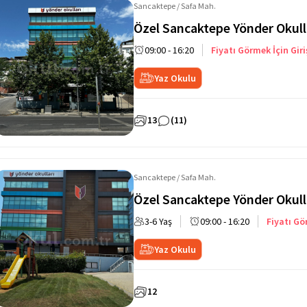
Sancaktepe / Safa Mah.
Özel Sancaktepe Yönder Okulla
09:00 - 16:20
Fiyatı Görmek İçin Giri
Yaz Okulu
13
(11)
Sancaktepe / Safa Mah.
Özel Sancaktepe Yönder Okull
3-6 Yaş
09:00 - 16:20
Fiyatı Gö
Yaz Okulu
12