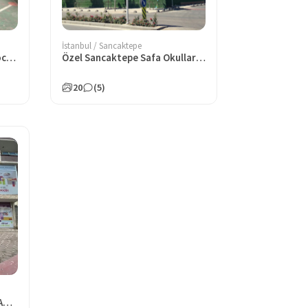
İstanbul / Sancaktepe
Özel Sancaktepe Modern Çocuk Anaokulu
Özel Sancaktepe Safa Okulları İlkokulu
20
(5)
Özel Yenidoğan Gülbahçesi Anaokulu