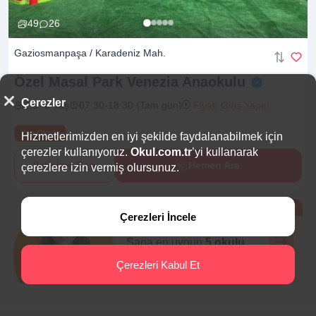
49
26
Gaziosmanpaşa / Karadeniz Mah.
Özel Masal Park Venezia
Anaokulu
Çerezler
2.5 -6 Yaş
07:30-18:30 (Tam gün)
Fiyat: Giriş Yapın
Yaz Okulu
Hizmetlerimizden en iyi şekilde faydalanabilmek için
çerezler kullanıyoruz.
Okul.com.tr
’yi kullanarak
İletişime Geç
Hemen Ara
çerezlere izin vermiş olursunuz.
Ücretsiz
Çerezleri İncele
Eğitim Danışmanı
Sana en uygun
5 okulu
hemen bulalım.
Çerezleri Kabul Et