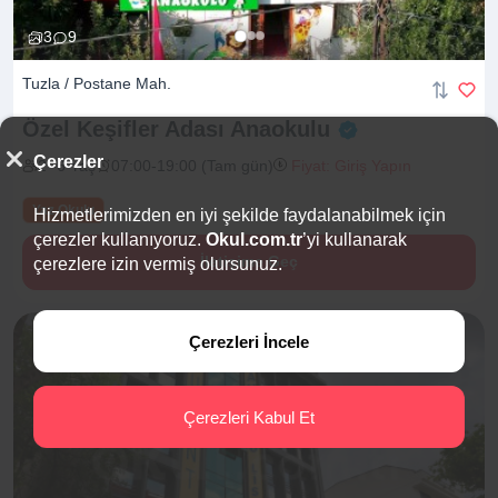
3
9
Tuzla / Postane Mah.
Özel Keşifler Adası
Anaokulu
Çerezler
2 -6 Yaş
07:00-19:00 (Tam gün)
Fiyat: Giriş Yapın
Yaz Okulu
Hizmetlerimizden en iyi şekilde faydalanabilmek için
çerezler kullanıyoruz.
Okul.com.tr
’yi kullanarak
İletişime Geç
çerezlere izin vermiş olursunuz.
Çerezleri İncele
Çerezleri Kabul Et